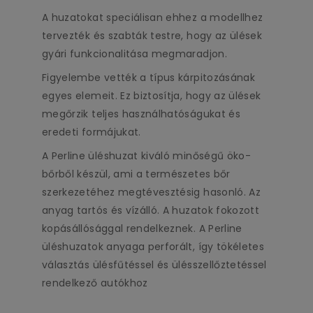
A huzatokat speciálisan ehhez a modellhez
tervezték és szabták testre, hogy az ülések
gyári funkcionalitása megmaradjon.
Figyelembe vették a típus kárpitozásának
egyes elemeit. Ez biztosítja, hogy az ülések
megőrzik teljes használhatóságukat és
eredeti formájukat.
A Perline üléshuzat kiváló minőségű öko-
bőrből készül, ami a természetes bőr
szerkezetéhez megtévesztésig hasonló. Az
anyag tartós és vízálló. A huzatok fokozott
kopásállósággal rendelkeznek. A Perline
üléshuzatok anyaga perforált, így tökéletes
választás ülésfűtéssel és ülésszellőztetéssel
rendelkező autókhoz