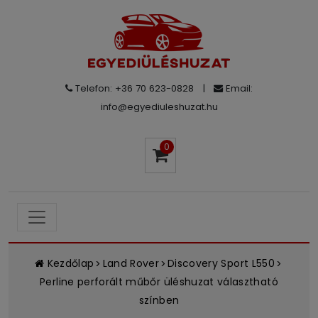
Telefon: +36 70 623-0828
|
Email:
info@egyediuleshuzat.hu
0
Kezdőlap
Land Rover
Discovery Sport L550
Perline perforált műbőr üléshuzat választható
színben