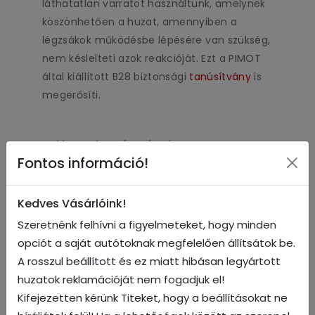
láthatatlan varratot használtunk, amelynek
köszönhetően a huzat, amennyiben a
légzsákok működésbe lépésére van szükség,
nem késlelteti azok reakcióját. Ezt a PIMOT
által kiállított B28 biztonsági
tanúsítvány
is
megerősíti.
Választható színek
Fontos információ!
Kedves Vásárlóink!
Szeretnénk felhívni a figyelmeteket, hogy minden
opciót a saját autótoknak megfelelően állítsátok be.
A rosszul beállított és ez miatt hibásan legyártott
huzatok reklamációját nem fogadjuk el!
Kifejezetten kérünk Titeket, hogy a beállításokat ne