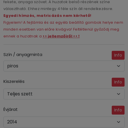
fekete, anyaga szövet. A huzatok belső részének színe
választható. Ehhez mintegy 4 féle szín áll rendelkezésre.
Egyedi hímzés, matricázás nem kérhető!
Figyelem! A fejtámla és az egyéb beállító gombok helye nem
minden esetben van előre kivágva! Feltétlenül győződj meg
ennek a huzatnak a
>> jellemzőiről << !
Szín / anyagminta
Info
Kiszerelés
Info
Évjárat
Info