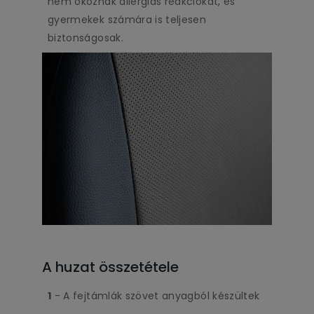
nem okoznak allergiás reakciókat, és
gyermekek számára is teljesen
biztonságosak.
A huzat összetétele
1
- A fejtámlák szövet anyagból készültek