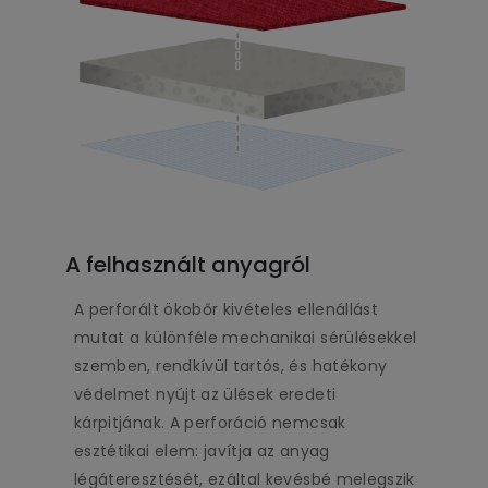
A felhasznált anyagról
A perforált ökobőr kivételes ellenállást
mutat a különféle mechanikai sérülésekkel
szemben, rendkívül tartós, és hatékony
védelmet nyújt az ülések eredeti
kárpitjának. A perforáció nemcsak
esztétikai elem: javítja az anyag
légáteresztését, ezáltal kevésbé melegszik