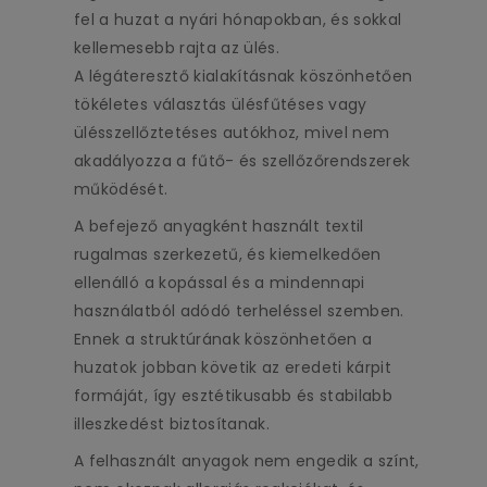
fel a huzat a nyári hónapokban, és sokkal
kellemesebb rajta az ülés.
A légáteresztő kialakításnak köszönhetően
tökéletes választás ülésfűtéses vagy
ülésszellőztetéses autókhoz, mivel nem
akadályozza a fűtő- és szellőzőrendszerek
működését.
A befejező anyagként használt textil
rugalmas szerkezetű, és kiemelkedően
ellenálló a kopással és a mindennapi
használatból adódó terheléssel szemben.
Ennek a struktúrának köszönhetően a
huzatok jobban követik az eredeti kárpit
formáját, így esztétikusabb és stabilabb
illeszkedést biztosítanak.
A felhasznált anyagok nem engedik a színt,