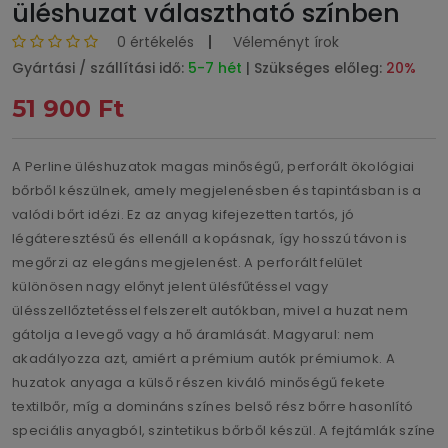
üléshuzat választható színben
0 értékelés
Véleményt írok
Gyártási / szállítási idő:
5-7 hét
| Szükséges előleg:
20%
51 900 Ft
A Perline üléshuzatok magas minőségű, perforált ökológiai
bőrből készülnek, amely megjelenésben és tapintásban is a
valódi bőrt idézi. Ez az anyag kifejezetten tartós, jó
légáteresztésű és ellenáll a kopásnak, így hosszú távon is
megőrzi az elegáns megjelenést. A perforált felület
különösen nagy előnyt jelent ülésfűtéssel vagy
ülésszellőztetéssel felszerelt autókban, mivel a huzat nem
gátolja a levegő vagy a hő áramlását. Magyarul: nem
akadályozza azt, amiért a prémium autók prémiumok. A
huzatok anyaga a külső részen kiváló minőségű fekete
textilbőr, míg a domináns színes belső rész bőrre hasonlító
speciális anyagból, szintetikus bőrből készül. A fejtámlák színe