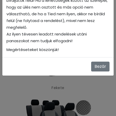
bíráljátok felül! Ha a lehetőségek között az szerepel,
hogy az ülés nem osztott és más opció nem
választható, de ha a Tied nem ilyen, akkor ne bíráld
Piros
felül (ne folytasd a rendelést), mivel nem lesz
megfelelő.
Az ilyen tévesen leadott rendelések utáni
panaszokat nem tudjuk elfogadni!
Megértéseteket köszönjük!
Bezár
Fekete