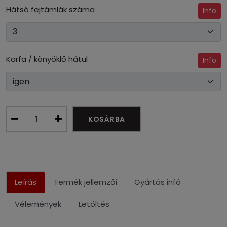
Hátsó fejtámlák száma
Info
Karfa / könyöklő hátul
Info
KOSÁRBA
Leírás
Termék jellemzői
Gyártás infó
Vélemények
Letöltés