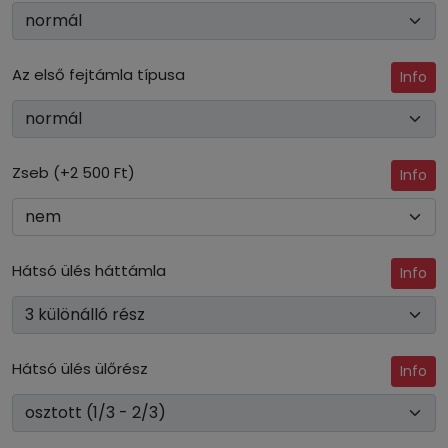
Az első fejtámla típusa
Info
Zseb (+2 500 Ft)
Info
Hátsó ülés háttámla
Info
Hátsó ülés ülőrész
Info