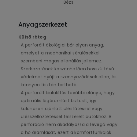
Bézs
Anyagszerkezet
Külső réteg
A perforált ökológiai bőr olyan anyag,
amelyet a mechanikai sérülésekkel
szembeni magas ellenállás jellemez.
Szerkezetének köszönhetően hosszú távú
védelmet nyújt a szennyeződések ellen, és
könnyen tisztán tartható.
A perforált kialakítás további előnye, hogy
optimális légáramlást biztosít, így
különösen ajánlott ülésfűtéssel vagy
ülésszellőztetéssel felszerelt autókhoz. A
perforáció nem akadályozza a levegő vagy
a hő áramlását, ezért a komfortfunkciók