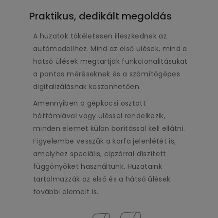
Praktikus, dedikált megoldás
A huzatok tökéletesen illeszkednek az
autómodellhez. Mind az első ülések, mind a
hátsó ülések megtartják funkcionalitásukat
a pontos méréseknek és a számítógépes
digitalizálásnak köszönhetően.
Amennyiben a gépkocsi osztott
háttámlával vagy üléssel rendelkezik,
minden elemet külön borítással kell ellátni.
Figyelembe vesszük a karfa jelenlétét is,
amelyhez speciális, cipzárral díszített
függönyöket használtunk. Huzataink
tartalmazzák az első és a hátsó ülések
további elemeit is.