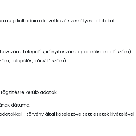
en meg kell adnia a következő személyes adatokat:
 házszám, település, irányítószám, opcionálisan adószám)
zszám, település, irányítószám)
rögzítésre kerülő adatok:
sának dátuma.
datokkal - törvény által kötelezővé tett esetek kivételéve