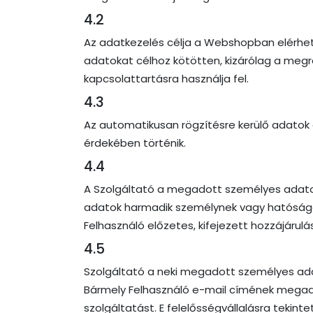
4.2
Az adatkezelés célja a Webshopban elérhető
adatokat célhoz kötötten, kizárólag a megr
kapcsolattartásra használja fel.
4.3
Az automatikusan rögzítésre kerülő adatok cé
érdekében történik.
4.4
A Szolgáltató a megadott személyes adatokat
adatok harmadik személynek vagy hatóságok
Felhasználó előzetes, kifejezett hozzájárul
4.5
Szolgáltató a neki megadott személyes ada
Bármely Felhasználó e-mail címének megadá
szolgáltatást. E felelősségvállalásra teki