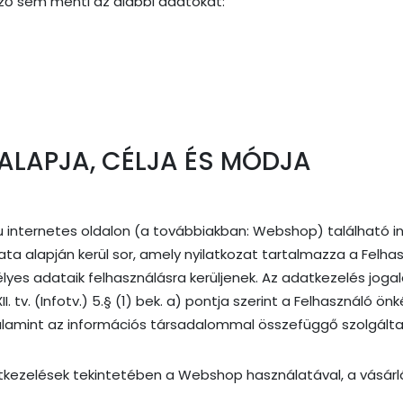
ző sem menti az alábbi adatokat:
GALAPJA, CÉLJA ÉS MÓDJA
 internetes oldalon (a továbbiakban: Webshop) található in
ta alapján kerül sor, amely nyilatkozat tartalmazza a Felha
es adataik felhasználásra kerüljenek. Az adatkezelés jogala
I. tv. (Infotv.) 5.§ (1) bek. a) pontja szerint a Felhasználó ö
alamint az információs társadalommal összefüggő szolgáltatás
tkezelések tekintetében a Webshop használatával, a vásárlá