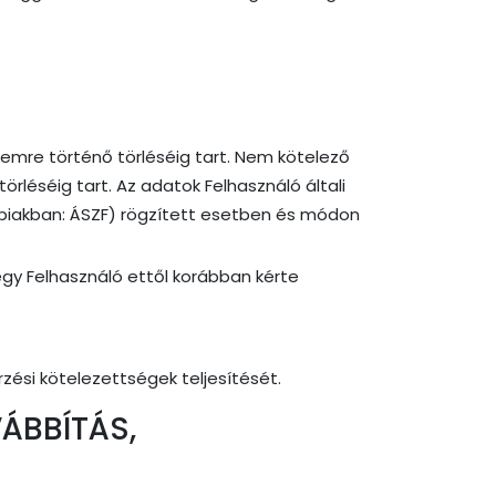
mre történő törléséig tart. Nem kötelező
léséig tart. Az adatok Felhasználó általi
vábbiakban: ÁSZF) rögzített esetben és módon
egy Felhasználó ettől korábban kérte
zési kötelezettségek teljesítését.
ÁBBÍTÁS,