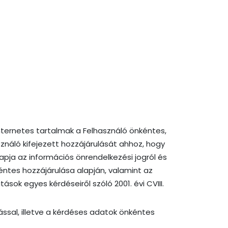
ternetes tartalmak a Felhasználó önkéntes,
sználó kifejezett hozzájárulását ahhoz, hogy
pja az információs önrendelkezési jogról és
nkéntes hozzájárulása alapján, valamint az
ok egyes kérdéseiről szóló 2001. évi CVIII.
ssal, illetve a kérdéses adatok önkéntes