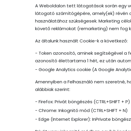
A Weboldalon tett látogatások során egy va
látogató számítógépére, amely(ek) révén 
használatához szükségesek. Marketing célok
követő reklámokat (remarketing) nem fog ka
Az általunk használt Cookie-k a következő:
- Token azonosító, aminek segítségével a f
azonosító élettartama 1 hét, ez után autom
- Google Analytics cookie (A Google Analyti
Amennyiben a Felhasználó nem szeretné, ho
alábbiak szerint:
- Firefox: Privát böngészés (CTRL+SHIFT + P)
- Chrome: Inkognitó mód (CTRL+SHIFT + N)
- Edge (Internet Explorer): InPrivate böngés