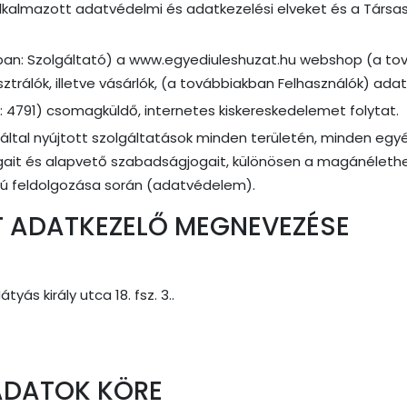
lkalmazott adatvédelmi és adatkezelési elveket és a Társa
iakban: Szolgáltató) a www.egyediuleshuzat.hu webshop (a
álók, illetve vásárlók, (a továbbiakban Felhasználók) adata
: 4791) csomagküldő, internetes kiskereskedelemet folytat.
ó által nyújtott szolgáltatások minden területén, minden eg
ogait és alapvető szabadságjogait, különösen a magánélethe
apú feldolgozása során (adatvédelem).
NT ADATKEZELŐ MEGNEVEZÉSE
yás király utca 18. fsz. 3..
 ADATOK KÖRE