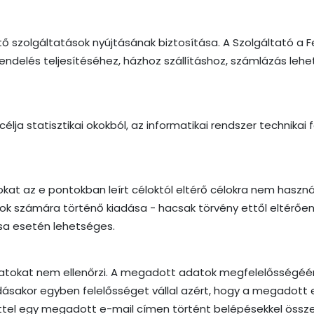
 szolgáltatások nyújtásának biztosítása. A Szolgáltató a F
endelés teljesítéséhez, házhoz szállításhoz, számlázás lehe
lja statisztikai okokból, az informatikai rendszer technikai
 az e pontokban leírt céloktól eltérő célokra nem használja
 számára történő kiadása - hacsak törvény ettől eltérően 
ása esetén lehetséges.
tokat nem ellenőrzi. A megadott adatok megfelelősségéért
sakor egyben felelősséget vállal azért, hogy a megadott e-
ntettel egy megadott e-mail címen történt belépésekkel ös