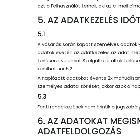
azt a Felhasználót terheli, aki az e-mail c
5. AZ ADATKEZELÉS ID
5.1
A vásárlás során kapott személyes adatok 
adatok esetén az adatkezelés az adat megad
törlésére, valamint Szolgáltató általi törl
kerülhet sor.5.2
A naplózott adatokat évente 2x manuálisan t
személyes adatai törlését, akkor azok a nap
5.3
Fenti rendelkezések nem érintik a jogszabá
6. AZ ADATOKAT MEGIS
ADATFELDOLGOZÁS