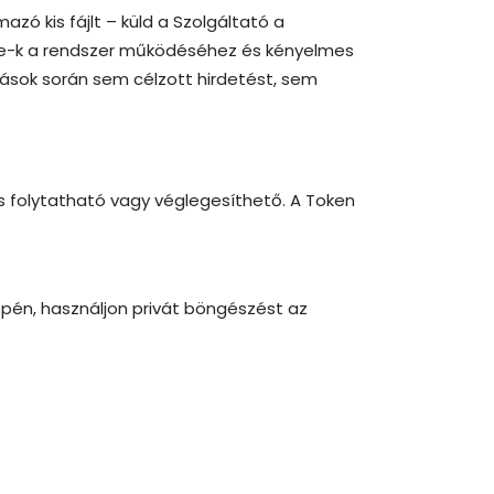
ó kis fájlt – küld a Szolgáltató a
kie-k a rendszer működéséhez és kényelmes
tások során sem célzott hirdetést, sem
s folytatható vagy véglegesíthető. A Token
pén, használjon privát böngészést az