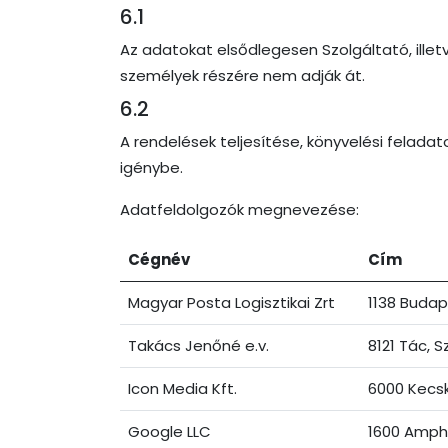
6.1
Az adatokat elsődlegesen Szolgáltató, ille
személyek részére nem adják át.
6.2
A rendelések teljesítése, könyvelési felad
igénybe.
Adatfeldolgozók megnevezése:
Cégnév
Cím
Magyar Posta Logisztikai Zrt
1138 Budap
Takács Jenőné e.v.
8121 Tác, 
Icon Media Kft.
6000 Kecsk
Google LLC
1600 Amphi