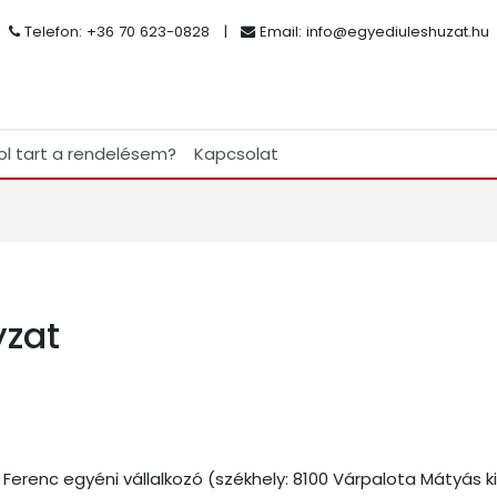
Telefon: +36 70 623-0828
|
Email:
info@egyediuleshuzat.hu
ol tart a rendelésem?
Kapcsolat
yzat
 Ferenc egyéni vállalkozó (székhely: 8100 Várpalota Mátyás kirá