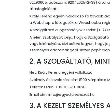
62290605, adószám: 92042625-2-39) által a
állásfoglalását.
Király Ferenc egyéni vállalkozó (a tovább
a Webshopra látogatók, a Webshopba regisztr
A Szolgáltató a jogszabályok szerint (TEÁOR
A jelen Szabályzat célja, hogy a Szolgáltat
vagy lakóhelyére, biztosítva legyen, hogy j
személyes adatainak gépi, illetve papír al
2. A SZOLGÁLTATÓ, MI
Név: Király Ferenc egyéni vállalkozó
Székhely és levelezési cím: 8100 Várpalota Mát
Telefonszám: +36 70 623-0828
Email cím: info@egyediuleshuzat.hu
3. A KEZELT SZEMÉLYES