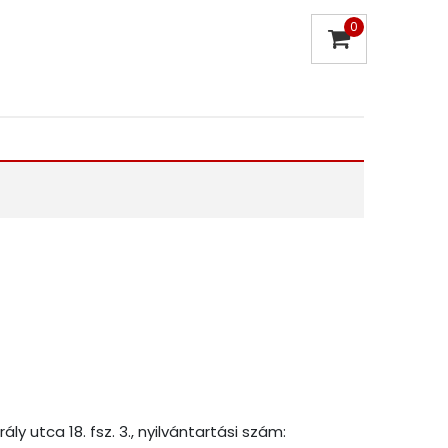
0
ly utca 18. fsz. 3., nyilvántartási szám: