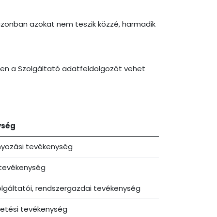
 azonban azokat nem teszik közzé, harmadik
ben a Szolgáltató adatfeldolgozót vehet
ység
nyozási tevékenység
 tevékenység
olgáltatói, rendszergazdai tevékenység
rdetési tevékenység