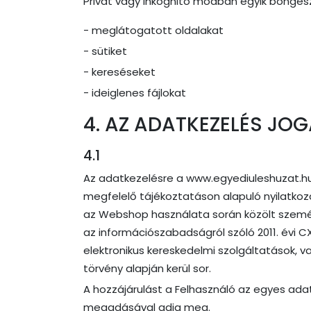
Privát vagy inkognitó módban egyik böngés
- meglátogatott oldalakat
- sütiket
- kereséseket
- ideiglenes fájlokat
4. AZ ADATKEZELÉS JO
4.1
Az adatkezelésre a www.egyediuleshuzat.hu
megfelelő tájékoztatáson alapuló nyilatkoza
az Webshop használata során közölt személy
az információszabadságról szóló 2011. évi CXI
elektronikus kereskedelmi szolgáltatások, v
törvény alapján kerül sor.
A hozzájárulást a Felhasználó az egyes ada
megadásával adja meg.