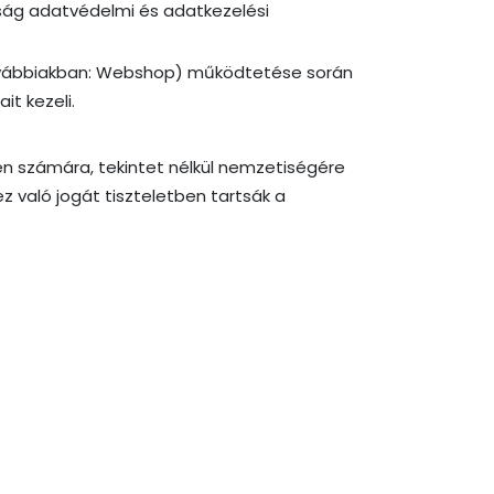
ság adatvédelmi és adatkezelési
 továbbiakban: Webshop) működtetése során
it kezeli.
yén számára, tekintet nélkül nemzetiségére
z való jogát tiszteletben tartsák a