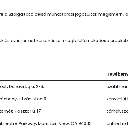
tve a Szolgáltató belső munkatársai jogosultak megismerni,
atok és az informatikai rendszer megfelelő működése érdeké
Tevéken
est, Dunavirág u. 2-6.
szállítmá
Széchenyi István utca 9
könyvelői
emét, Pásztor u. 17.
tárhelysz
theatre Parkway, Mountain View, CA 94043.
online hi