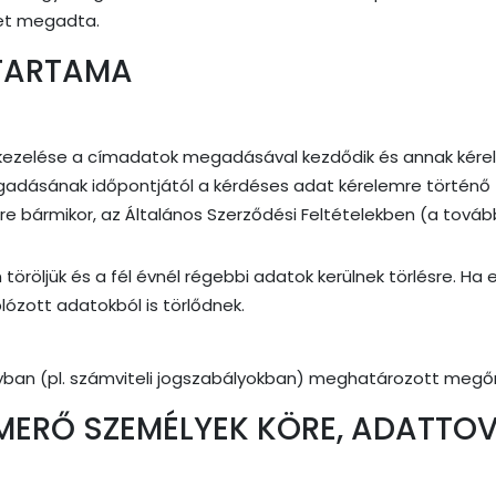
ímet megadta.
ŐTARTAMA
kezelése a címadatok megadásával kezdődik és annak kérele
ásának időpontjától a kérdéses adat kérelemre történő tör
ésére bármikor, az Általános Szerződési Feltételekben (a to
öröljük és a fél évnél régebbi adatok kerülnek törlésre. Ha 
lózott adatokból is törlődnek.
lyban (pl. számviteli jogszabályokban) meghatározott megőr
MERŐ SZEMÉLYEK KÖRE, ADATTOV