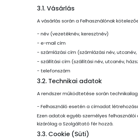
3.1. Vásárlás
A vásárlás során a Felhasználónak kötelező
- név (vezetéknév, keresztnév)
- e-mail cím
- számlázási cím (számlázási név, utcanév,
- szállítási cím (szállítási név, utcanév, há
- telefonszám
3.2. Technikai adatok
A rendszer működtetése során technikailag 
- Felhasználó esetén a címadat létrehozá
Ezen adatok egyéb személyes felhasználói a
kizárólag a Szolgáltató fér hozzá.
3.3. Cookie (Süti)