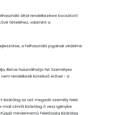
elhasználó által rendelkezésre bocsátott
tővé tételéhez, valamint a
 fejlesztése, a Felhasználó jogainak védelme
, illetve használhatja fel. Személyes
nem rendelkezik kötelező erővel - a
 kizárólag az azt megadó személy felel.
mail címről kizárólag ő vesz igénybe
szefüggő mindennemű felelősség kizárólag