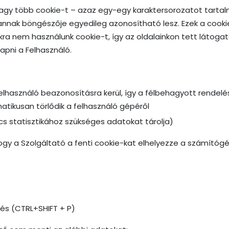
gy több cookie-t – azaz egy-egy karaktersorozatot tartalmaz
annak böngészője egyedileg azonosítható lesz. Ezek a coo
ra nem használunk cookie-t, így az oldalainkon tett látoga
pni a Felhasználó.
elhasználó beazonosításra kerül, így a félbehagyott rendelé
atikusan törlődik a felhasználó gépéről
cs statisztikához szükséges adatokat tárolja)
gy a Szolgáltató a fenti cookie-kat elhelyezze a számítógé
zés (CTRL+SHIFT + P)