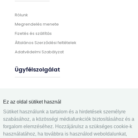
Rólunk
Megrendelés menete
Fizetés és szállítás
Általános Szerződési feltételek
Adatvédelmi Szabályzat
Ügyfélszolgálat
Gyártási információk
Üléshuzat felrakás
Ez az oldal sütiket használ
Gyakran ismételt kérdések
Sütiket használunk a tartalom és a hirdetések személyre
Elérhetőségek
szabásához, a közösségi médiafunkciók biztosításához és a
forgalom elemzéséhez. Hozzájárulsz a szükséges cookie-k
Kapcsolatfelvétel
használatához, ha továbbra is használod weboldalunkat,