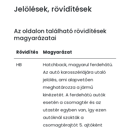
Jelölések, rövidítések
Az oldalon található rövidítések
magyarázatai
Rövidítés
Magyarázat
HB
Hatchback, magyarul ferdehátú.
Az autó karosszériájára utaló
jelölés, ami alapvetően
meghatározza a jármű
kinézetét. A ferdehátú autók
esetén a csomagtér és az
utastér egyben van, így ezen
autóknál szokták a
csomagtérajtót 5. ajtóként