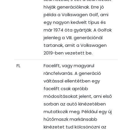
hívják generációknak. Erre jó
példa a Volkswagen Golf, ami
egy nagyon kedvelt típus és
már 1974 óta gyártják. A Golfok
jelenleg a VIII. generációnál
tartanak, amit a Volkswagen
2019-ben vezetett be.
FL
Facelift, vagy magyarul
ráncfelvarrás. A generáció
váltással ellentétben egy
facelift csak apróbb
módosításokat jelent, ami első
sorban az autó kinézetében
mutatkozik meg. Például egy új
hűtőmaszk markánsabb
kinézetet tud kölcsönözni az