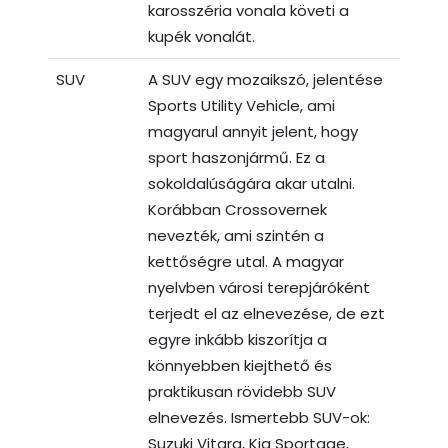
karosszéria vonala követi a
kupék vonalát.
SUV
A SUV egy mozaikszó, jelentése
Sports Utility Vehicle, ami
magyarul annyit jelent, hogy
sport haszonjármű. Ez a
sokoldalúságára akar utalni.
Korábban Crossovernek
nevezték, ami szintén a
kettőségre utal. A magyar
nyelvben városi terepjáróként
terjedt el az elnevezése, de ezt
egyre inkább kiszorítja a
könnyebben kiejthető és
praktikusan rövidebb SUV
elnevezés. Ismertebb SUV-ok:
Suzuki Vitara, Kia Sportage,