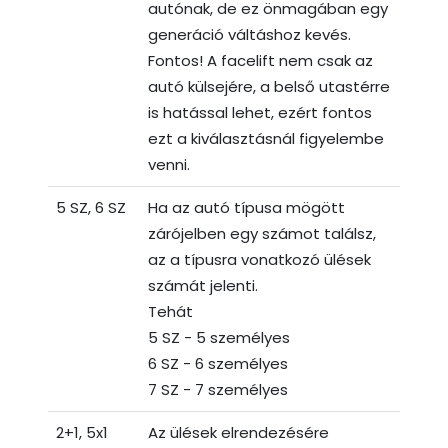
autónak, de ez önmagában egy
generáció váltáshoz kevés.
Fontos! A facelift nem csak az
autó külsejére, a belső utastérre
is hatással lehet, ezért fontos
ezt a kiválasztásnál figyelembe
venni.
5 SZ, 6 SZ
Ha az autó típusa mögött
zárójelben egy számot találsz,
az a típusra vonatkozó ülések
számát jelenti.
Tehát
5 SZ - 5 személyes
6 SZ - 6 személyes
7 SZ - 7 személyes
2+1, 5x1
Az ülések elrendezésére