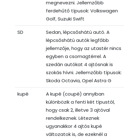
megnevezni. Jellemzőbb
ferdehűtő típusok: Volkswagen
Golf, Suzuki Swift
SD
Sedan, lépcsőshátú autó. A
lépcsőshátú autók legfőbb
jellemzője, hogy az utastér nincs
egyben a csomagtérrel. A
szedán autókat 4 ajtósnak is
szokás hívni. Jellemzőbb típusok:
Skoda Octavia, Opel Astra G
kupé
A kupé (coupé) annyiban
különbözik a fenti két típustól,
hogy csak 2, illetve 3 ajtóval
rendelkeznek. Léteznek
ugyanakkor 4 ajtós kupé
változatok is, de ezeknél a