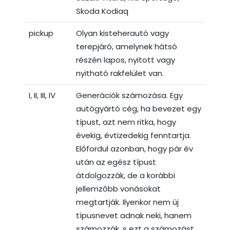
Skoda Kodiaq
pickup
Olyan kisteherautó vagy
terepjáró, amelynek hátsó
részén lapos, nyitott vagy
nyitható rakfelület van.
I, II, III, IV
Generációk számozása. Egy
autógyártó cég, ha bevezet egy
típust, azt nem ritka, hogy
évekig, évtizedekig fenntartja.
Előfordul azonban, hogy pár év
után az egész típust
átdolgozzák, de a korábbi
jellemzőbb vonásokat
megtartják. Ilyenkor nem új
típusnevet adnak neki, hanem
számozzák, s ezt a számozást