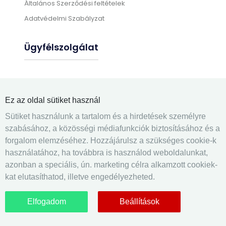
Általános Szerződési feltételek
Adatvédelmi Szabályzat
Ügyfélszolgálat
Gyártási információk
Üléshuzat felrakás
Ez az oldal sütiket használ
Gyakran ismételt kérdések
Sütiket használunk a tartalom és a hirdetések személyre
Elérhetőségek
szabásához, a közösségi médiafunkciók biztosításához és a
forgalom elemzéséhez. Hozzájárulsz a szükséges cookie-k
Kapcsolatfelvétel
használatához, ha továbbra is használod weboldalunkat,
azonban a speciális, ún. marketing célra alkamzott cookiek-
kat elutasíthatod, illetve engedélyezheted.
Elfogadom
Beállítások
© 2018-2026 | Az egyediuleshuzatok.hu oldal üzemeltetője
Király Ferenc egyéni vállalkozó.