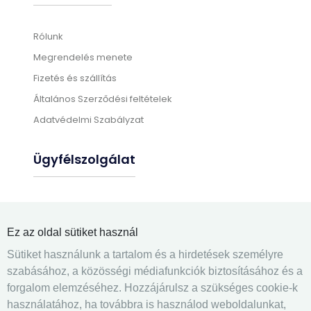
Rólunk
Megrendelés menete
Fizetés és szállítás
Általános Szerződési feltételek
Adatvédelmi Szabályzat
Ügyfélszolgálat
Gyártási információk
Üléshuzat felrakás
Ez az oldal sütiket használ
Gyakran ismételt kérdések
Sütiket használunk a tartalom és a hirdetések személyre
Elérhetőségek
szabásához, a közösségi médiafunkciók biztosításához és a
forgalom elemzéséhez. Hozzájárulsz a szükséges cookie-k
Kapcsolatfelvétel
használatához, ha továbbra is használod weboldalunkat,