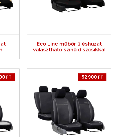
zat
Eco Line műbőr üléshuzat
n
választható színű díszcsíkkal
00 FT
52 900 FT