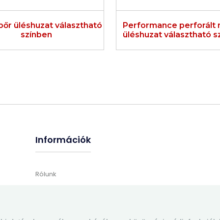
őr üléshuzat választható
Performance perforált
színben
üléshuzat választható s
Információk
Rólunk
Megrendelés menete
Fizetés és szállítás
Általános Szerződési feltételek