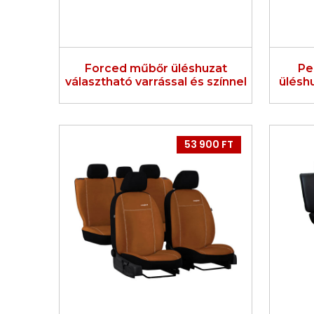
Forced műbőr üléshuzat
Pe
választható varrással és színnel
ülésh
53 900 FT