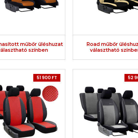
hasított műbőr üléshuzat
Road műbőr üléshu
választható színben
választható színbe
51 900 FT
52 9