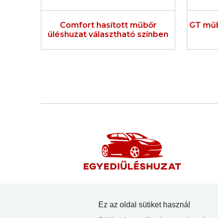
Comfort hasított műbőr
GT műb
üléshuzat választható színben
Méretpontos autó üléshuzatok több,
mint 40 autómárka 1200 típusához.
Ez az oldal sütiket használ
Minden típushoz 13 féle huzat, 5-7