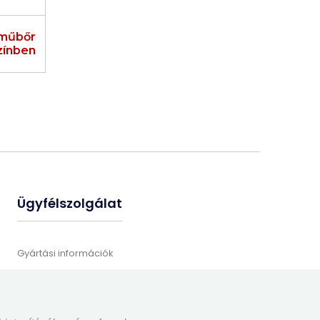
 műbőr
zínben
Ügyfélszolgálat
Gyártási információk
Üléshuzat felrakás
Gyakran ismételt kérdések
Elérhetőségek