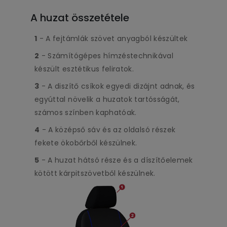
A huzat összetétele
1
- A fejtámlák szövet anyagból készültek
2
- Számítógépes hímzéstechnikával
készült esztétikus feliratok.
3
- A diszítő csíkok egyedi dizájnt adnak, és
egyúttal növelik a huzatok tartósságát,
számos színben kaphatóak.
4
- A középső sáv és az oldalsó részek
fekete ökobőrből készülnek.
5
- A huzat hátsó része és a díszítőelemek
kötött kárpitszövetből készülnek.