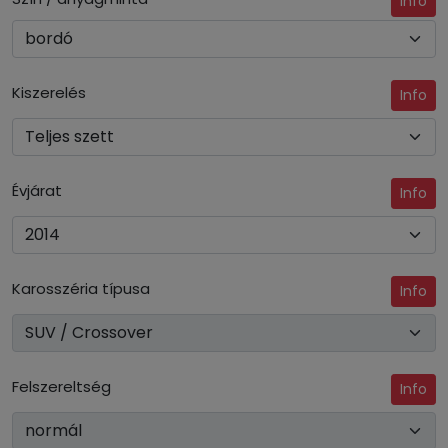
Info
Kiszerelés
Info
Évjárat
Info
Karosszéria típusa
Info
Felszereltség
Info