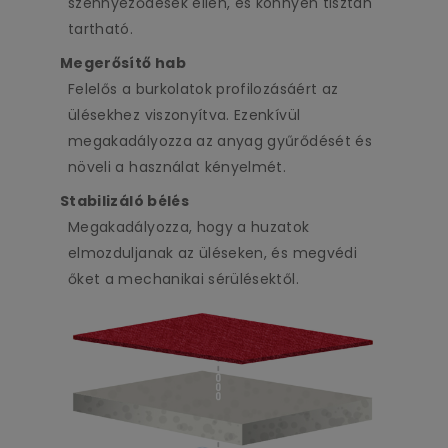
szennyeződések ellen, és könnyen tisztán
tartható.
Megerősítő hab
Felelős a burkolatok profilozásáért az
ülésekhez viszonyítva. Ezenkívül
megakadályozza az anyag gyűrődését és
növeli a használat kényelmét.
Stabilizáló bélés
Megakadályozza, hogy a huzatok
elmozduljanak az üléseken, és megvédi
őket a mechanikai sérülésektől.