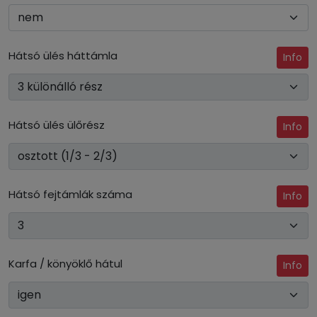
Hátsó ülés háttámla
Info
Hátsó ülés ülőrész
Info
Hátsó fejtámlák száma
Info
Karfa / könyöklő hátul
Info