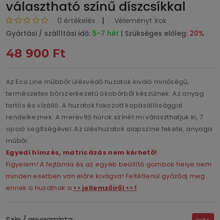
választható színű díszcsíkkal
0 értékelés
Véleményt írok
Gyártási / szállítási idő:
5-7 hét
| Szükséges előleg:
20%
48 900 Ft
Az Eco Line műbbőr ülésvédő huzatok kiváló minőségű,
természetes bőrszerkezetű ökobőrből készülnek. Az anyag
tartós és vízálló. A huzatok fokozott kopásállósággal
rendelkeznek. A merevítő húrok színét mi választhatjuk ki, 7
opció segítségével. Az üléshuzatok alapszíne fekete, anyaga
műbőr.
Egyedi hímzés, matricázás nem kérhető!
Figyelem! A fejtámla és az egyéb beállító gombok helye nem
minden esetben van előre kivágva! Feltétlenül győződj meg
ennek a huzatnak a
>> jellemzőiről << !
Szín / anyagminta