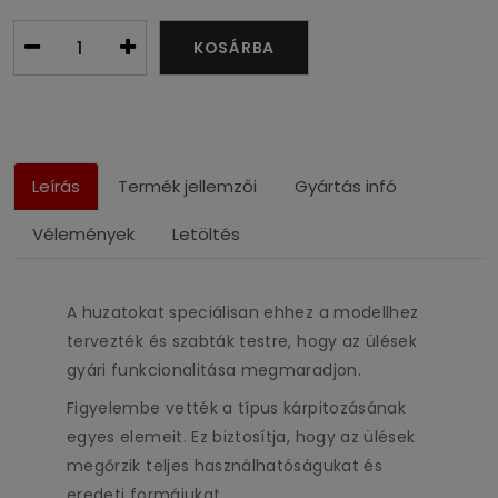
KOSÁRBA
Leírás
Termék jellemzői
Gyártás infó
Vélemények
Letöltés
A huzatokat speciálisan ehhez a modellhez
tervezték és szabták testre, hogy az ülések
gyári funkcionalitása megmaradjon.
Figyelembe vették a típus kárpitozásának
egyes elemeit. Ez biztosítja, hogy az ülések
megőrzik teljes használhatóságukat és
eredeti formájukat.