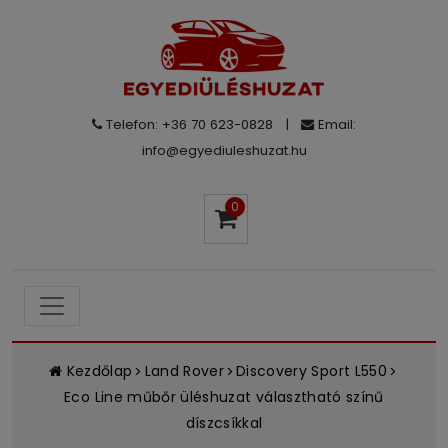
Telefon: +36 70 623-0828
|
Email:
info@egyediuleshuzat.hu
0
Kezdőlap
Land Rover
Discovery Sport L550
Eco Line műbőr üléshuzat választható színű
díszcsíkkal