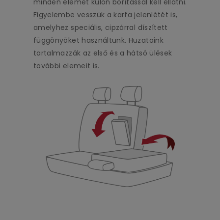
minden elemet külön borítással kell ellátni.
Figyelembe vesszük a karfa jelenlétét is,
amelyhez speciális, cipzárral díszített
függönyöket használtunk. Huzataink
tartalmazzák az első és a hátsó ülések
további elemeit is.