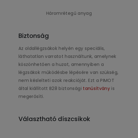
Háromrétegű anyag
Biztonság
Az oldallégzsákok helyén egy speciális,
láthatatlan varratot használtunk, amelynek
köszönhetően a huzat, amennyiben a
légzsákok működésbe lépésére van szükség,
nem késlelteti azok reakcióját. Ezt a PIMOT
által kiállított B28 biztonsági
tanúsítvány
is
megerősíti.
Választható díszcsíkok