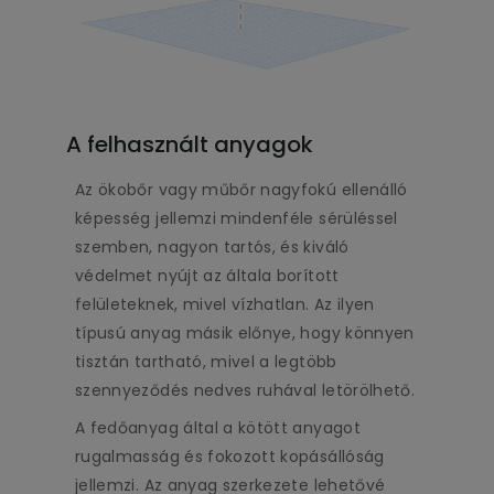
A felhasznált anyagok
Az ökobőr vagy műbőr nagyfokú ellenálló
képesség jellemzi mindenféle sérüléssel
szemben, nagyon tartós, és kiváló
védelmet nyújt az általa borított
felületeknek, mivel vízhatlan. Az ilyen
típusú anyag másik előnye, hogy könnyen
tisztán tartható, mivel a legtöbb
szennyeződés nedves ruhával letörölhető.
A fedőanyag által a kötött anyagot
rugalmasság és fokozott kopásállóság
jellemzi. Az anyag szerkezete lehetővé