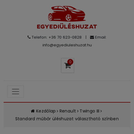
Telefon: +36 70 623-0828
|
Email:
info@egyediuleshuzat.hu
0
Kezdőlap
Renault
Twingo III
Standard műbőr üléshuzat választható színben