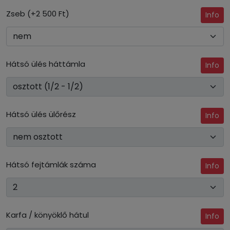
Zseb (+2 500 Ft)
Info
Hátsó ülés háttámla
Info
Hátsó ülés ülőrész
Info
Hátsó fejtámlák száma
Info
Karfa / könyöklő hátul
Info