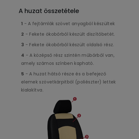
A huzat összetétele
1
- A fejtámlák szövet anyagból készültek
2
- Fekete ökobőrből készült diszítőbetét.
3
- Fekete ökobőrből készült oldalsó rész.
4
- A középső rész szintén műbőrből van,
amely számos színben kapható.
5
- A huzat hátsó része és a befejező
elemek szövetkárpitból (poliészter) lettek
kialakítva.