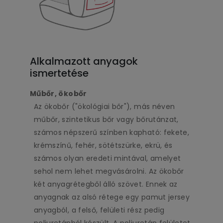
Alkalmazott anyagok
ismertetése
Műbőr, ökobőr
Az ökobőr ("ökológiai bőr"), más néven
műbőr, szintetikus bőr vagy bőrutánzat,
számos népszerű színben kapható: fekete,
krémszínű, fehér, sötétszürke, ekrü, és
számos olyan eredeti mintával, amelyet
sehol nem lehet megvásárolni. Az ökobőr
két anyagrétegből álló szövet. Ennek az
anyagnak az alsó rétege egy pamut jersey
anyagból, a felső, felületi rész pedig
poliuretánból készült. A poliuretán felületet