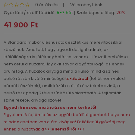
0 értékelés
Véleményt írok
Gyártási / szállítási idő:
5-7 hét
| Szükséges előleg:
20%
41 900 Ft
A Standard műbőr üléshuzatok esztétikus merevítőcsíkkal
készülnek. Amellett, hogy egyedi designt adnak, az
időtállóságra is jótékony hatással vannak. Hímzett embélma
nem kerül a huzatra, így akit zavar a gyártói logó, az ennek
örülni fog. A huzatok anyaga mind a külső, mind a színes
belső részén kiváló minőségű
textilbőrből
(tehát nem valódi
bőrből készülnek), amik közül a külső rész fekete színű, a
belső rész pedig 7 féle szín közül választható. A fejtámlák
színe fekete, anyaga szövet.
Egyedi hímzés, matricázás nem kérhető!
Figyelem! A fejtámla és az egyéb beállító gombok helye nem
minden esetben van előre kivágva! Feltétlenül győződj meg
ennek a huzatnak a
>> jellemzőiről << !