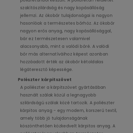
szakítószilárdság és nagy kopásállóság
jellemzi. Az ökobőr tulajdonságai is nagyon
hasonlóak a természetes bőrhöz. Az ökobőr
nagyon erős anyag, nagy kopásállósággal,
bár ez természetesen valamivel
alacsonyabb, mint a valódi bőré. A valódi
bőr más alternatíváihoz képest azonban
hozzáadott érték az ökobőr kétoldalas
légáteresztő képessége.
Polészter kárpitszövet
A poliészter a kárpitszövet gyártásában
használt szálak közül a legnagyobb
szilárdságú szálak közé tartozik. A poliészter
kárpitos anyag - egy modern, korszerű textil,
amely több jó tulajdonságának
köszönthetően közkedvelt kárpitos anyag. A