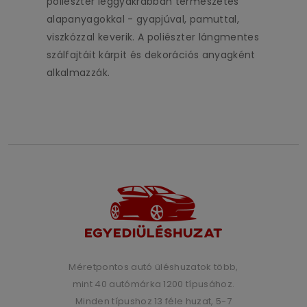
poliészter leggyakrabban természetes
alapanyagokkal - gyapjúval, pamuttal,
viszkózzal keverik. A poliészter lángmentes
szálfajtáit kárpit és dekorációs anyagként
alkalmazzák.
Méretpontos autó üléshuzatok több,
mint 40 autómárka 1200 típusához.
Minden típushoz 13 féle huzat, 5-7