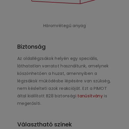
Háromrétegű anyag
Biztonság
Az oldallégzsákok helyén egy speciális,
láthatatlan varratot használtunk, amelynek
köszönhetően a huzat, amennyiben a
légzsákok működésbe lépésére van szükség,
nem késlelteti azok reakcióját. Ezt a PIMOT
által kiállított B28 biztonsági
tanúsítvány
is
megerősíti.
Választható színek