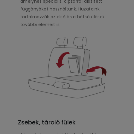
amelyhez speciális, cipzárral díszített
függönyöket használtunk. Huzataink
tartalmazzák az első és a hátsó ülések
további elemeit is.
Zsebek, tároló fülek