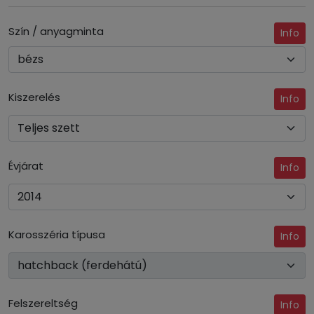
Szín / anyagminta
Info
Kiszerelés
Info
Évjárat
Info
Karosszéria típusa
Info
Felszereltség
Info