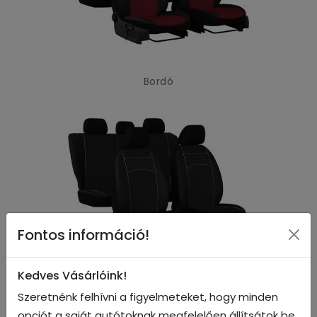
Bordó
Fontos információ!
Kedves Vásárlóink!
Fekete
Szeretnénk felhívni a figyelmeteket, hogy minden
opciót a saját autótoknak megfelelően állítsátok be.