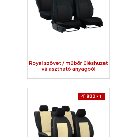
Royal szövet / műbőr üléshuzat
választható anyagból
41 900 FT