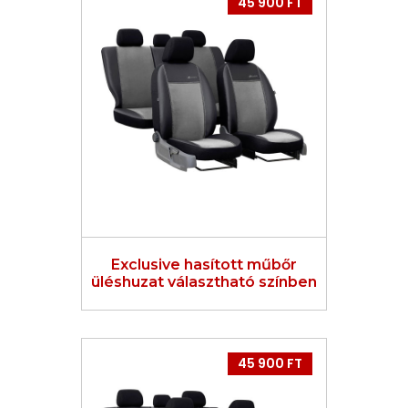
45 900 FT
Exclusive hasított műbőr
üléshuzat választható színben
45 900 FT