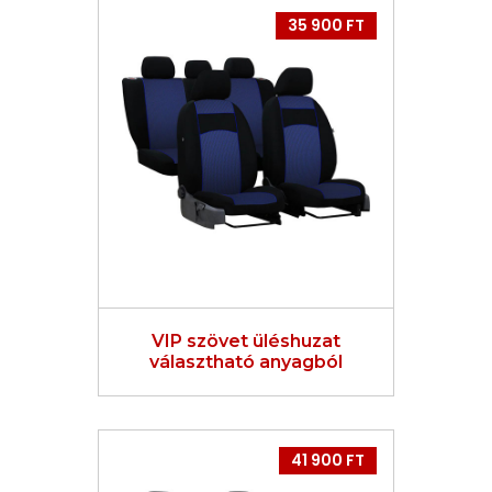
35 900 FT
VIP szövet üléshuzat
választható anyagból
41 900 FT