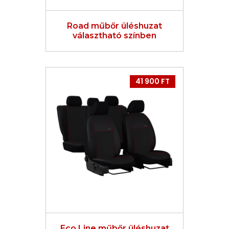
Road műbőr üléshuzat
választható színben
41 900 FT
Eco Line műbőr üléshuzat