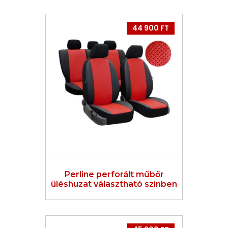
44 900 FT
Perline perforált műbőr
üléshuzat választható színben