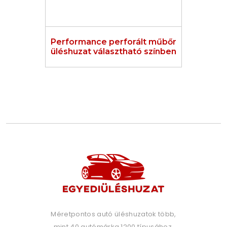
Performance perforált műbőr
üléshuzat választható színben
Méretpontos autó üléshuzatok több,
mint 40 autómárka 1200 típusához.