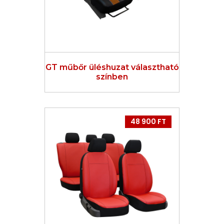
GT műbőr üléshuzat választható
színben
48 900 FT