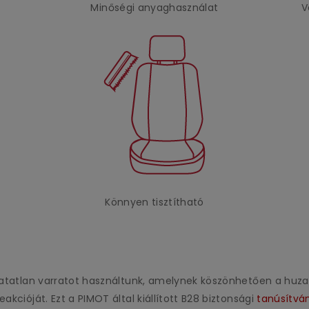
Minőségi anyaghasználat
V
Könnyen tisztítható
áthatatlan varratot használtunk, amelynek köszönhetően a h
akcióját. Ezt a PIMOT által kiállított B28 biztonsági
tanúsítvá