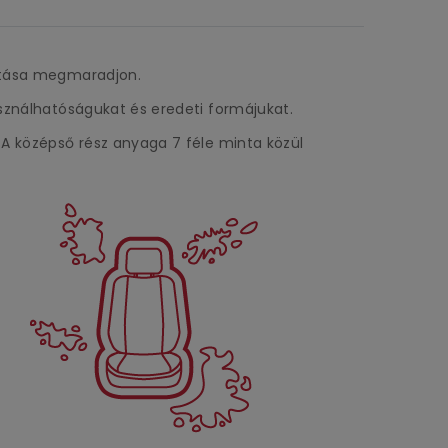
litása megmaradjon.
asználhatóságukat és eredeti formájukat.
 A középső rész anyaga 7 féle minta közül