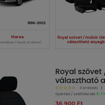
1996-2002
Marea
Royal szövet / műbőr ül
választható anyagb
zemélyes | Huzat öt ülésre)
Royal szövet
választható 
0 értékelés
Gyártási / szállítási idő:
5-7 
36 900 Ft