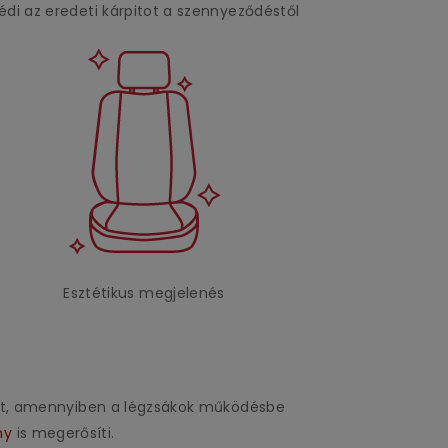
édi az eredeti kárpitot a szennyeződéstől
Esztétikus megjelenés
uzat, amennyiben a légzsákok működésbe
ny
is megerősíti.