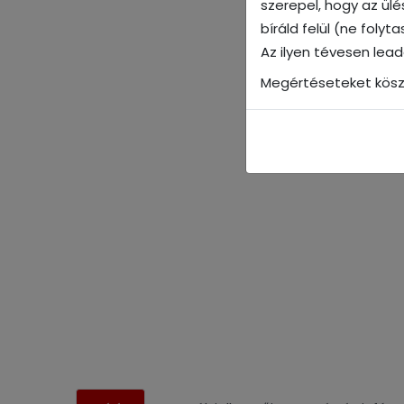
szerepel, hogy az ül
bíráld felül (ne foly
Az ilyen tévesen lea
Megértéseteket kösz