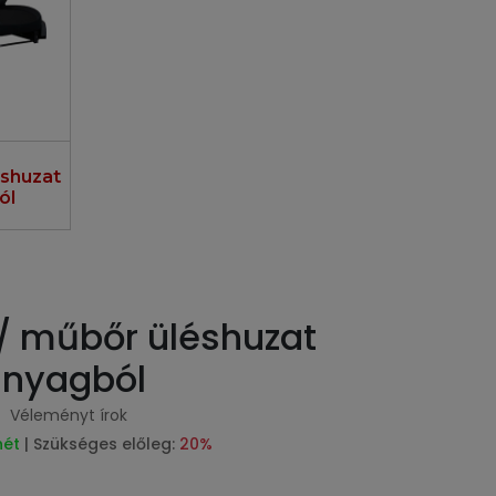
éshuzat
ól
 / műbőr üléshuzat
anyagból
Véleményt írok
hét
| Szükséges előleg:
20%