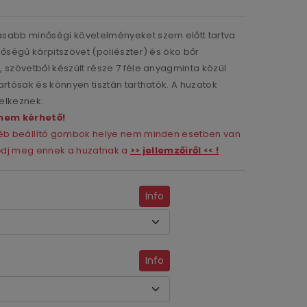
asabb minőségi követelményeket szem előtt tartva
nőségű kárpitszövet (poliészter) és öko bőr
 szövetből készült része 7 féle anyagminta közül
artósak és könnyen tisztán tarthatók. A huzatok
elkeznek.
nem kérhető!
gyéb beállító gombok helye nem minden esetben van
ződj meg ennek a huzatnak a
>> jellemzőiről << !
Info
Info