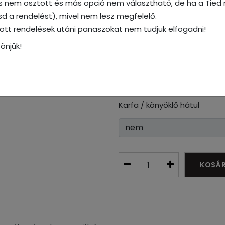
és nem osztott és más opció nem választható, de ha a Tied n
Hátsó ülés ülőrész
tasd a rendelést), mivel nem lesz megfelelő.
dott rendelések utáni panaszokat nem tudjuk elfogadni!
önjük!
Hátsó fejtámlák száma
Karfa / könyöklő hátul
KOSÁ