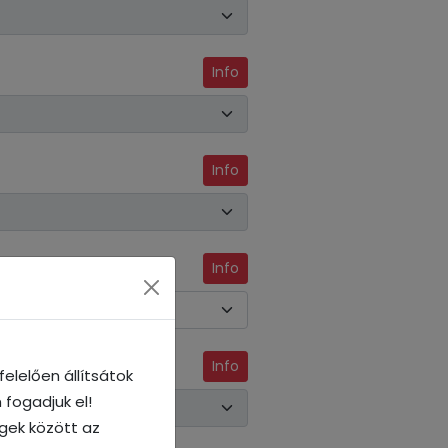
Info
Info
Info
Info
elelően állítsátok
 fogadjuk el!
égek között az