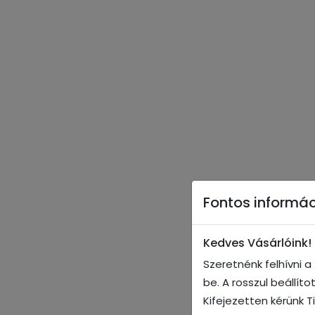
Fontos informác
Kedves Vásárlóink!
Szeretnénk felhívni 
be. A rosszul beállít
Kifejezetten kérünk T