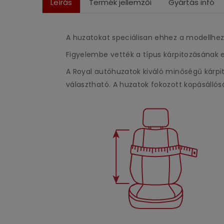
Leírás
Termék jellemzői
Gyártás infó
A huzatokat speciálisan ehhez a modellhez
Figyelembe vették a típus kárpitozásának e
A Royal autóhuzatok kiváló minőségű kárpit
választható. A huzatok fokozott kopásállós