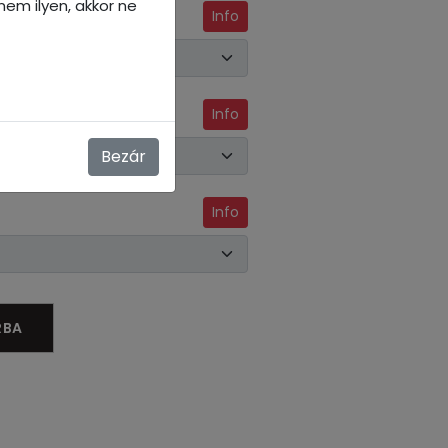
em ilyen, akkor ne
Info
Info
Bezár
Info
RBA