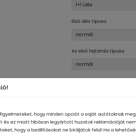
Első ülés típusa
Az első fejtámla típusa
Zseb (+2 500 Ft)
ió!
Hátsó ülés háttámla
a figyelmeteket, hogy minden opciót a saját autótoknak megf
ott és ez miatt hibásan legyártott huzatok reklamációját nem
iteket, hogy a beállításokat ne bíráljátok felül! Ha a lehetős