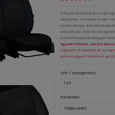
A Royal üléshuzatok a legmag
készülnek. A huzatok kiváló mi
kombinációja. A huzat középső,
választható. Ezek az anyagok t
fokozott kopásállósággal rend
Egyedi hímzés, matricázás 
Figyelem! A fejtámla és az e
előre kivágva! Feltétlenül győ
Szín / anyagminta
Kiszerelés