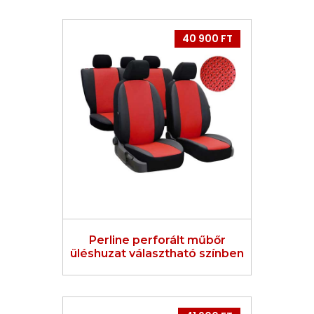
40 900 FT
Perline perforált műbőr
üléshuzat választható színben