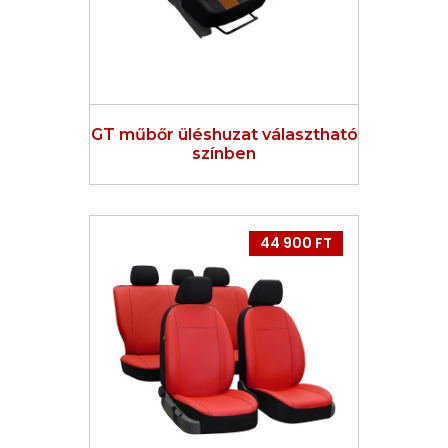
GT műbőr üléshuzat választható
színben
44 900 FT