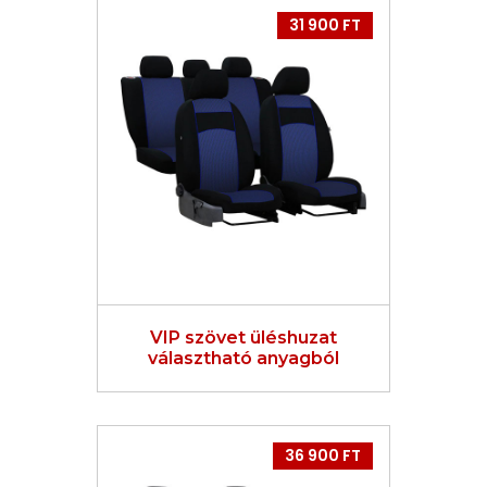
31 900 FT
VIP szövet üléshuzat
választható anyagból
36 900 FT