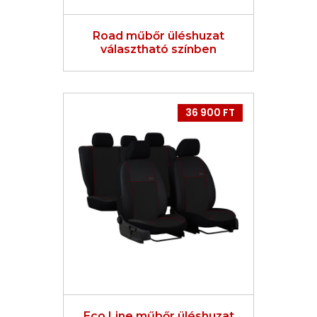
Road műbőr üléshuzat
választható színben
36 900 FT
Eco Line műbőr üléshuzat