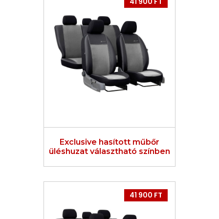
41 900 FT
Exclusive hasított műbőr
üléshuzat választható színben
41 900 FT