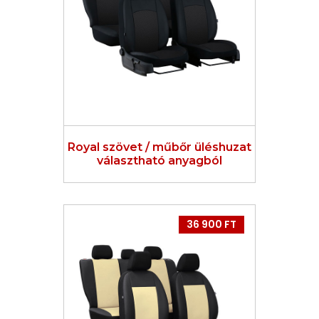
Royal szövet / műbőr üléshuzat
választható anyagból
36 900 FT