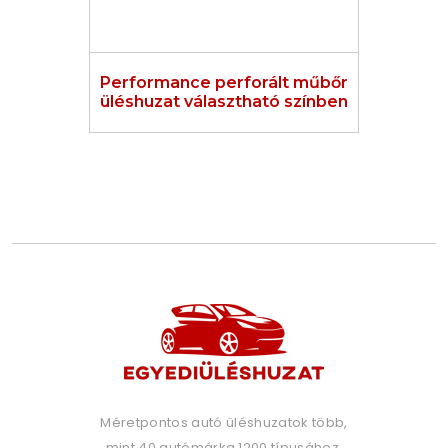
Performance perforált műbőr
üléshuzat választható színben
Méretpontos autó üléshuzatok több,
mint 40 autómárka 1200 típusához.