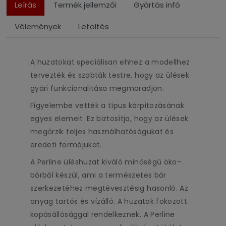
Leírás
Termék jellemzői
Gyártás infó
Vélemények
Letöltés
A huzatokat speciálisan ehhez a modellhez
tervezték és szabták testre, hogy az ülések
gyári funkcionalitása megmaradjon.
Figyelembe vették a típus kárpitozásának
egyes elemeit. Ez biztosítja, hogy az ülések
megőrzik teljes használhatóságukat és
eredeti formájukat.
A Perline üléshuzat kiváló minőségű öko-
bőrből készül, ami a természetes bőr
szerkezetéhez megtévesztésig hasonló. Az
anyag tartós és vízálló. A huzatok fokozott
kopásállósággal rendelkeznek. A Perline