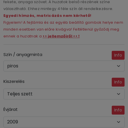
fekete, anyaga szövet. A huzatok belső részének színe
választható. Ehhez mintegy 4 féle szín áll rendelkezésre.
Egyedi hímzés, matricázás nem kérhető!
Figyelem! A fejtámla és az egyéb beállító gombok helye nem
minden esetben van előre kivágva! Feltétlenül győződj meg
ennek a huzatnak a
>> jellemzőiről << !
Szín / anyagminta
Info
Kiszerelés
Info
Évjárat
Info