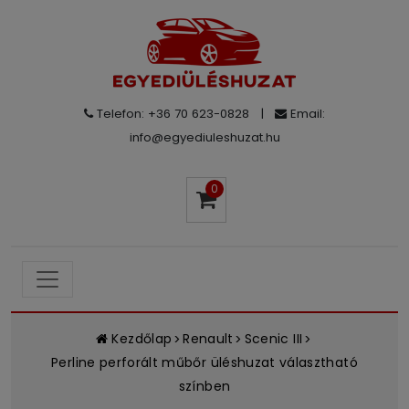
Telefon: +36 70 623-0828
|
Email:
info@egyediuleshuzat.hu
0
Kezdőlap
Renault
Scenic III
Perline perforált műbőr üléshuzat választható
színben