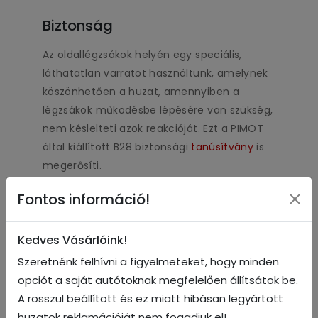
Biztonság
Az oldallégzsákok helyén egy speciális,
láthatatlan varratot használtunk, amelynek
köszönhetően a huzat, amennyiben a
légzsákok működésbe lépésére van szükség,
nem késlelteti azok reakcióját. Ezt a PIMOT
által kiállított B28 biztonsági
tanúsítvány
is
megerősíti.
Fontos információ!
Választható színek
Kedves Vásárlóink!
Szeretnénk felhívni a figyelmeteket, hogy minden
opciót a saját autótoknak megfelelően állítsátok be.
A rosszul beállított és ez miatt hibásan legyártott
huzatok reklamációját nem fogadjuk el!