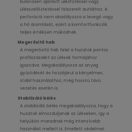
különösen ajánlott ülésfűtéssel vagy
ülésszellőztetéssel felszerelt autókhoz. A
perforáció nem akadályozza a levegő vagy
a hő áramlását, ezért a komfortfunkciók
teljes értékűen működnek.
Megerősítő hab
A megerősítő hab felel a huzatok pontos
profilozásáért az ülések formájához
igazodva. Megakadályozza az anyag
gyűrődését és hozzájárul a kényelmes,
stabil használathoz, még hosszú távú
vezetés esetén is.
Stabilizáló bélés
A stabilizáló bélés megakadályozza, hogy a
huzatok elmozduljanak az üléseken, így a
helyükön maradnak még intenzívebb
használat mellett is. Emellett védelmet