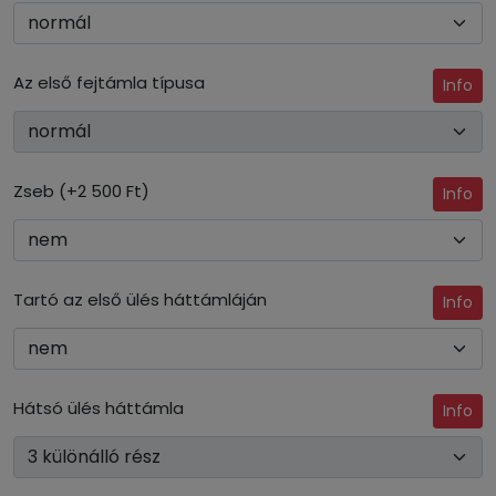
Az első fejtámla típusa
Info
Zseb (+2 500 Ft)
Info
Tartó az első ülés háttámláján
Info
Hátsó ülés háttámla
Info