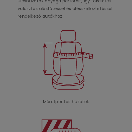
üléshuzatok anyaga perforált, így tökéletes
választás ülésfűtéssel és ülésszellőztetéssel
rendelkező autókhoz
Méretpontos huzatok