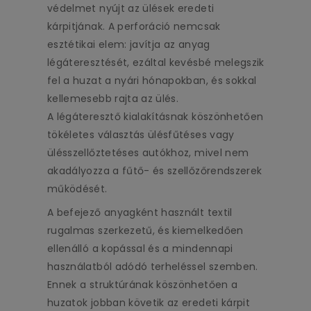
védelmet nyújt az ülések eredeti
kárpitjának. A perforáció nemcsak
esztétikai elem: javítja az anyag
légáteresztését, ezáltal kevésbé melegszik
fel a huzat a nyári hónapokban, és sokkal
kellemesebb rajta az ülés.
A légáteresztő kialakításnak köszönhetően
tökéletes választás ülésfűtéses vagy
ülésszellőztetéses autókhoz, mivel nem
akadályozza a fűtő- és szellőzőrendszerek
működését.
A befejező anyagként használt textil
rugalmas szerkezetű, és kiemelkedően
ellenálló a kopással és a mindennapi
használatból adódó terheléssel szemben.
Ennek a struktúrának köszönhetően a
huzatok jobban követik az eredeti kárpit