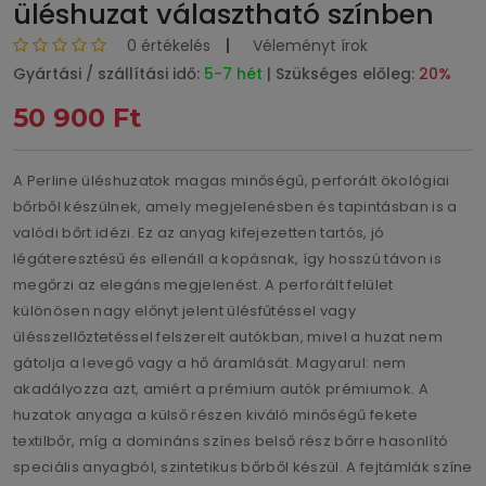
üléshuzat választható színben
0 értékelés
Véleményt írok
Gyártási / szállítási idő:
5-7 hét
| Szükséges előleg:
20%
50 900 Ft
A Perline üléshuzatok magas minőségű, perforált ökológiai
bőrből készülnek, amely megjelenésben és tapintásban is a
valódi bőrt idézi. Ez az anyag kifejezetten tartós, jó
légáteresztésű és ellenáll a kopásnak, így hosszú távon is
megőrzi az elegáns megjelenést. A perforált felület
különösen nagy előnyt jelent ülésfűtéssel vagy
ülésszellőztetéssel felszerelt autókban, mivel a huzat nem
gátolja a levegő vagy a hő áramlását. Magyarul: nem
akadályozza azt, amiért a prémium autók prémiumok. A
huzatok anyaga a külső részen kiváló minőségű fekete
textilbőr, míg a domináns színes belső rész bőrre hasonlító
speciális anyagból, szintetikus bőrből készül. A fejtámlák színe