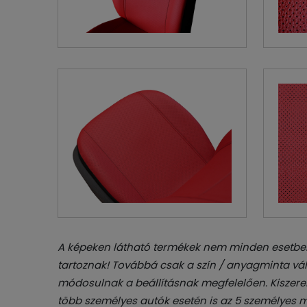
A képeken látható termékek nem minden esetben
tartoznak! Továbbá csak a szín / anyagminta vál
módosulnak a beállításnak megfelelően. Kiszerel
több személyes autók esetén is az 5 személyes m