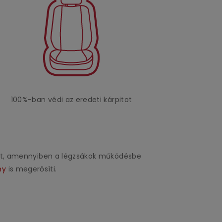
100%-ban védi az eredeti kárpitot
uzat, amennyiben a légzsákok működésbe
ny
is megerősíti.