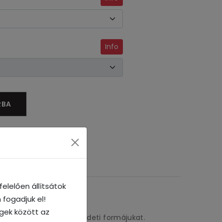
Info
RBA
elelően állítsátok
 fogadjuk el!
litása megmaradjon.
égek között az
asználhatóságukat és eredeti formájukat.