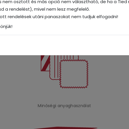
és nem osztott és más opció nem választható, de ha a Tied n
ko-bőrből készül, ami a természetes bőr szerkezetéhez megt
tasd a rendelést), mivel nem lesz megfelelő.
l rendelkeznek. A Performance üléshuzatok anyaga perforált, í
dott rendelések utáni panaszokat nem tudjuk elfogadni!
önjük!
Minőségi anyaghasználat