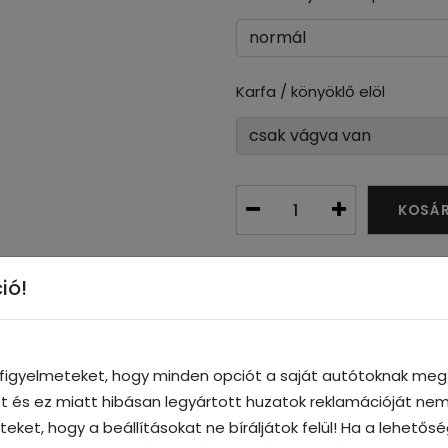
Karfa / könyöklő elöl
KOSÁ
ió!
Vélemények
Letöltés
a figyelmeteket, hogy minden opciót a saját autótoknak megf
ott és ez miatt hibásan legyártott huzatok reklamációját nem
 tervezték és szabták testre, hogy az ülések gyári funkciona
iteket, hogy a beállításokat ne bíráljátok felül! Ha a lehetős
gyes elemeit. Ez biztosítja, hogy az ülések megőrzik teljes h