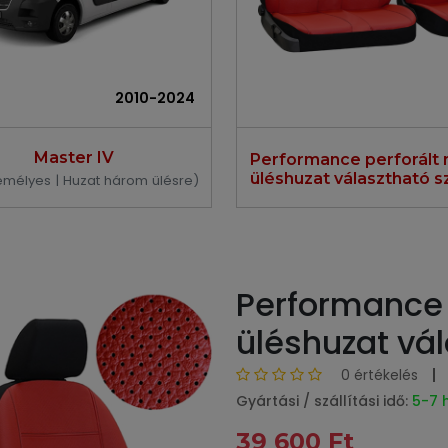
2010-2024
Master IV
Performance perforált
üléshuzat választható s
emélyes | Huzat három ülésre)
Performance 
üléshuzat vá
0 értékelés
Gyártási / szállítási idő:
5-7 
39 600 Ft