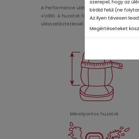
szerepel, hogy az ül
A Performance üléshuzat kiváló minőségű ö
bíráld felül (ne foly
vízálló. A huzatok fokozott kopásállóságga
Az ilyen tévesen lea
ülésszellőztetéssel rendelkező autókhou
Megértéseteket kösz
Méretpontos huzatok