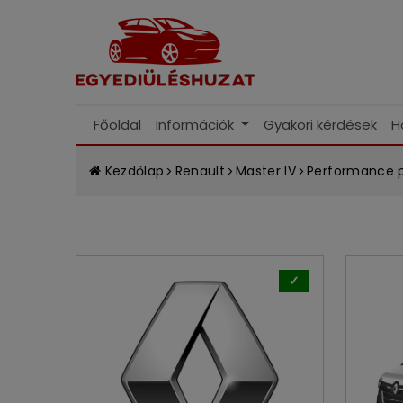
Főoldal
Információk
Gyakori kérdések
H
Kezdőlap
Renault
Master IV
Performance p
✓