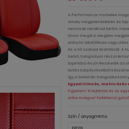
A Performance modellek magas 
amely megjelenésében és tapint
nemcsak rendkívül tartós, hane
távon megőrzi elegáns megjele
előnyös ülésfűtéses vagy üléss
és a hő szabad áramlását. A huz
belső, hangsúlyos rész prémium
tapintású és jól illeszkedik az
tartós kárpitszövetből készüln
így a belső tér hangulata kön
Egyedi hímzés, matricázás 
Figyelem! A fejtámla és az e
előre kivágva! Feltétlenül győ
Szín / anyagminta