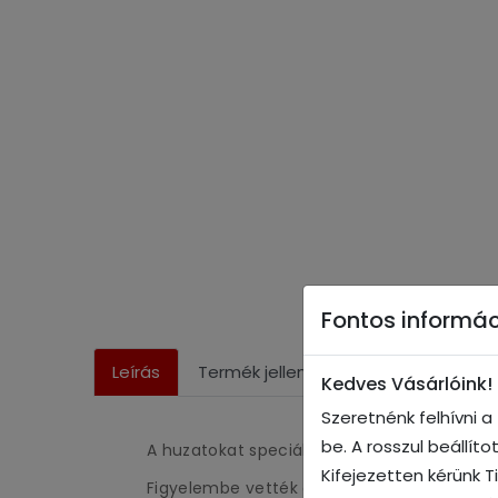
Fontos informác
Leírás
Termék jellemzői
Gyártás infó
Kedves Vásárlóink!
Szeretnénk felhívni 
be. A rosszul beállít
A huzatokat speciálisan ehhez a modellhez
Kifejezetten kérünk T
Figyelembe vették a típus kárpitozásának e