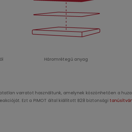
ől
Háromrétegű anyag
áthatatlan varratot használtunk, amelynek köszönhetően a h
akcióját. Ezt a PIMOT által kiállított B28 biztonsági
tanúsítvá