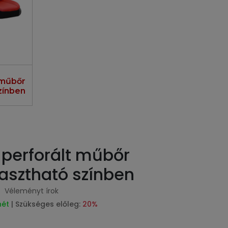
 műbőr
zínben
perforált műbőr
lasztható színben
Véleményt írok
hét
| Szükséges előleg:
20%