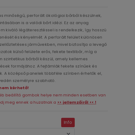
minőségű, perforált ökológiai bőrből készülnek,
ásában is a valódi bőrt idézi. Ez az anyag
m kiváló légáteresztéssel is rendelkezik, így hosszú
nését és kényelmét. A perforált felület különösen
zellőztetéses járművekben, mivel biztosítja a levegő
atok külső felülete erős, fekete textilbőr, míg a
 szintetikus bőrből készül, amely kellemes
 ülések formájához. A fejtámlák fekete színűek és
ek. A középső panelek többféle színben érhetők el,
nyedén személyre szabható.
nem kérhető!
gyéb beállító gombok helye nem minden esetben van
ződj meg ennek a huzatnak a
>> jellemzőiről << !
Info