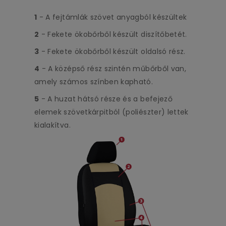
1
- A fejtámlák szövet anyagból készültek
2
- Fekete ökobőrből készült diszítőbetét.
3
- Fekete ökobőrből készült oldalsó rész.
4
- A középső rész szintén műbőrből van,
amely számos színben kapható.
5
- A huzat hátsó része és a befejező
elemek szövetkárpitból (poliészter) lettek
kialakítva.