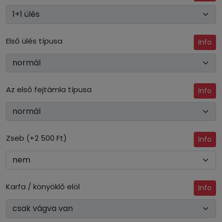
Első ülés típusa
Info
Az első fejtámla típusa
Info
Zseb (+2 500 Ft)
Info
Karfa / könyöklő elöl
Info