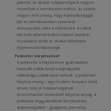
jellemzi. Az ökobőr tulajdonságai is nagyon
hasonlóak a természetes bőrhöz. Az ökobőr
nagyon erős anyag, nagy kopásállósággal,
bár ez természetesen valamivel
alacsonyabb, mint a valódi bőré. A valódi
bőr más alternatíváihoz képest azonban
hozzáadott érték az ökobőr kétoldalas
légáteresztő képessége.
Polészter kárpitszövet
A poliészter a kárpitszövet gyártásában
használt szálak közül a legnagyobb
szilárdságú szálak közé tartozik. A poliészter
kárpitos anyag - egy modern, korszerű textil,
amely több jó tulajdonságának
köszönthetően közkedvelt kárpitos anyag. A
poliészter leggyakrabban természetes
alapanyagokkal - gyapjúval, pamuttal,