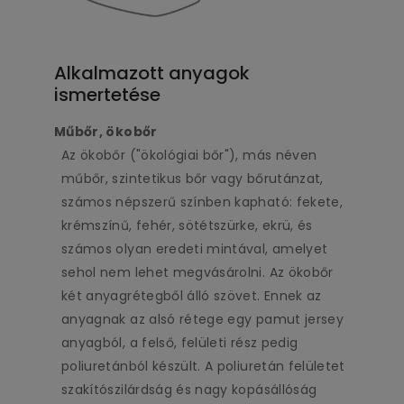
Alkalmazott anyagok
ismertetése
Műbőr, ökobőr
Az ökobőr ("ökológiai bőr"), más néven
műbőr, szintetikus bőr vagy bőrutánzat,
számos népszerű színben kapható: fekete,
krémszínű, fehér, sötétszürke, ekrü, és
számos olyan eredeti mintával, amelyet
sehol nem lehet megvásárolni. Az ökobőr
két anyagrétegből álló szövet. Ennek az
anyagnak az alsó rétege egy pamut jersey
anyagból, a felső, felületi rész pedig
poliuretánból készült. A poliuretán felületet
szakítószilárdság és nagy kopásállóság