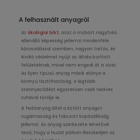
A felhasznált anyagról
Az
ökológiai bőrt
, azaz a műbőrt nagyfokú
ellenálló képesség jellemzi mindenféle
károsodással szemben, nagyon tartós, és
kiváló védelmet nyújt az általa borított
felületeknek, mivel nem engedi át a vizet.
Az ilyen típusú anyag másik előnye a
könnyű tisztíthatóság, a legtöbb
szennyeződést egyszerűen csak nedves
ruhával törölje le.
A fedőanyag által a kötött anyagot
rugalmasság és fokozott kopásállóság
jellemzi. Az anyag szerkezete lehetővé
teszi, hogy a huzat jobban illeszkedjen az