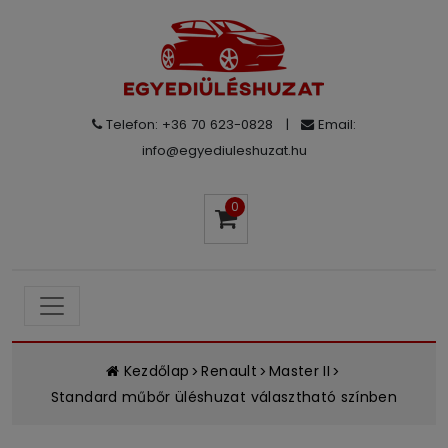
Telefon: +36 70 623-0828
|
Email:
info@egyediuleshuzat.hu
0
Kezdőlap
Renault
Master II
Standard műbőr üléshuzat választható színben