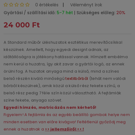
0 értékelés
Véleményt írok
Gyártási / szállítási idő:
5-7 hét
| Szükséges előleg:
20%
24 000 Ft
A Standard műbőr üléshuzatok esztétikus merevítőcsíkkal
készülnek. Amellett, hogy egyedi designt adnak, az
időtállóságra is jótékony hatással vannak. Hímzett embélma
nem kerül a huzatra, így akit zavar a gyártói logó, az ennek
örülni fog. A huzatok anyaga mind a külső, mind a színes
belső részén kiváló minőségű
textilbőrből
(tehát nem valódi
bőrből készülnek), amik közül a külső rész fekete színű, a
belső rész pedig 7 féle szín közül választható. A fejtámlák
színe fekete, anyaga szövet.
Egyedi hímzés, matricázás nem kérhető!
Figyelem! A fejtámla és az egyéb beállító gombok helye nem
minden esetben van előre kivágva! Feltétlenül győződj meg
ennek a huzatnak a
>> jellemzőiről << !