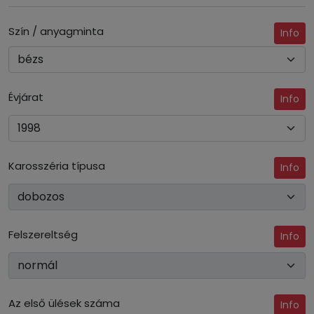
Szín / anyagminta
Info
Évjárat
Info
Karosszéria típusa
Info
Felszereltség
Info
Az első ülések száma
Info