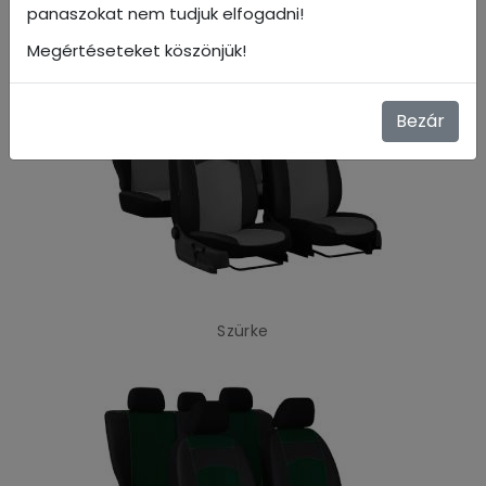
panaszokat nem tudjuk elfogadni!
piros
Megértéseteket köszönjük!
Bezár
Szürke