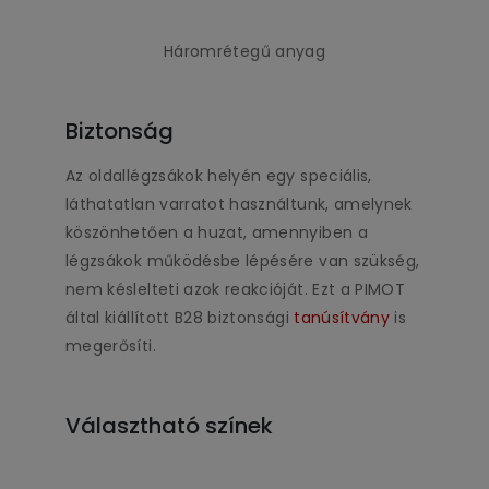
Háromrétegű anyag
Biztonság
Az oldallégzsákok helyén egy speciális,
láthatatlan varratot használtunk, amelynek
köszönhetően a huzat, amennyiben a
légzsákok működésbe lépésére van szükség,
nem késlelteti azok reakcióját. Ezt a PIMOT
által kiállított B28 biztonsági
tanúsítvány
is
megerősíti.
Választható színek