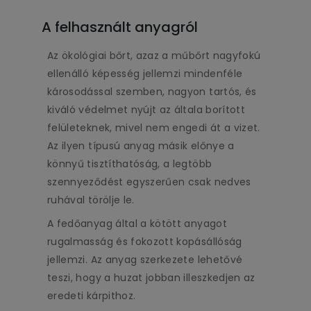
A felhasznált anyagról
Az ökológiai bőrt, azaz a műbőrt nagyfokú
ellenálló képesség jellemzi mindenféle
károsodással szemben, nagyon tartós, és
kiváló védelmet nyújt az általa borított
felületeknek, mivel nem engedi át a vizet.
Az ilyen típusú anyag másik előnye a
könnyű tisztíthatóság, a legtöbb
szennyeződést egyszerűen csak nedves
ruhával törölje le.
A fedőanyag által a kötött anyagot
rugalmasság és fokozott kopásállóság
jellemzi. Az anyag szerkezete lehetővé
teszi, hogy a huzat jobban illeszkedjen az
eredeti kárpithoz.