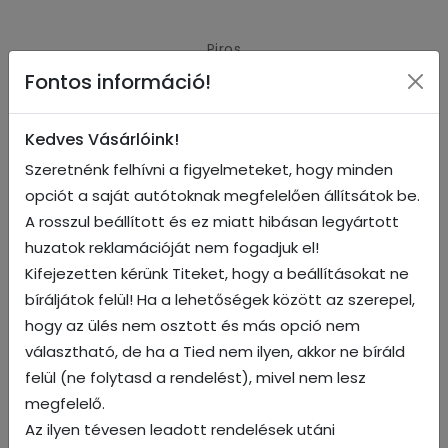
Piros
Fontos információ!
Kedves Vásárlóink!
Szeretnénk felhívni a figyelmeteket, hogy minden
opciót a saját autótoknak megfelelően állítsátok be.
A rosszul beállított és ez miatt hibásan legyártott
huzatok reklamációját nem fogadjuk el!
Kifejezetten kérünk Titeket, hogy a beállításokat ne
bíráljátok felül! Ha a lehetőségek között az szerepel,
hogy az ülés nem osztott és más opció nem
Kék
választható, de ha a Tied nem ilyen, akkor ne bíráld
felül (ne folytasd a rendelést), mivel nem lesz
megfelelő.
Az ilyen tévesen leadott rendelések utáni