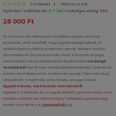
0 értékelés
Véleményt írok
Gyártási / szállítási idő:
5-7 hét
| Szükséges előleg:
20%
28 000 Ft
Az Exclusive bőr üléshuzatok esztétikus dupla varrással
készülnek, amik amellett, hogy egyedi designt adnak, a
időtállóságra is jótékony hatással vannak. Minden huzatot
nem hivalkodó Exclusive hímzés díszít. A huzatok anyaga
mind a külső, mind a színes belső részén kiváló
minőségű
textilbőrből
(tehát nem valódi bőrből készülnek), amik közül
a külső rész fekete színű, a belső rész pedig 7 féle szín közül
választható. A fejtámlák színe fekete, anyaga szövet.
Egyedi hímzés, matricázás nem kérhető!
Figyelem! A fejtámla és az egyéb beállító gombok helye nem
minden esetben van előre kivágva! Feltétlenül győződj meg
ennek a huzatnak a
>> jellemzőiről << !