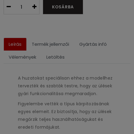
KOSÁRBA
Leírás
Termék jellemzői
Gyártás infó
Vélemények
Letöltés
A huzatokat speciálisan ehhez a modellhez
tervezték és szabták testre, hogy az ülések
gyári funkcionalitása megmaradjon.
Figyelembe vették a típus kárpitozásának
egyes elemeit. Ez biztosítja, hogy az ülések
megőrzik teljes használhatóságukat és
eredeti formájukat.