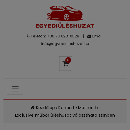
Telefon: +36 70 623-0828
|
Email:
info@egyediuleshuzat.hu
0
Kezdőlap
Renault
Master II
Exclusive műbőr üléshuzat választható színben