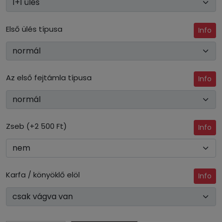
Első ülés típusa
Info
Az első fejtámla típusa
Info
Zseb (+2 500 Ft)
Info
Karfa / könyöklő elöl
Info