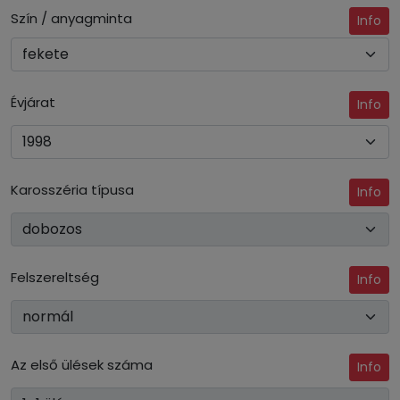
Szín / anyagminta
Info
Évjárat
Info
Karosszéria típusa
Info
Felszereltség
Info
Az első ülések száma
Info