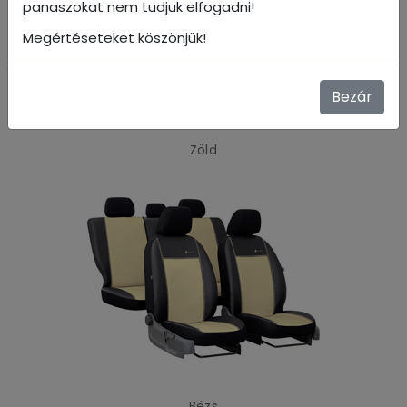
panaszokat nem tudjuk elfogadni!
Megértéseteket köszönjük!
Bezár
Zöld
Bézs