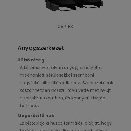
08 / B3
Anyagszerkezet
Külső réteg
A kárpitszövet olyan anyag, amelyet a
mechanikai sérülésekkel szembeni
nagyfokú ellenállás jellemez. Szerkezetének
köszönhetően hosszú távú védelmet nyújt
a foltokkal szemben, és könnyen tisztán
tartható.
Megerősítő hab
Ez biztosítja a huzat formáját, alakját, hogy
tökéletesen illeszkedjen az eredeti ülésre.