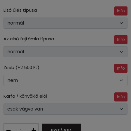
Első ülés típusa
Info
Az első fejtámla típusa
Info
Zseb (+2 500 Ft)
Info
Karfa / könyöklő elöl
Info
KOSÁRBA