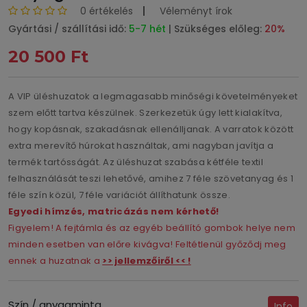
0 értékelés
Véleményt írok
Gyártási / szállítási idő:
5-7 hét
| Szükséges előleg:
20%
20 500 Ft
A VIP üléshuzatok a legmagasabb minőségi követelményeket
szem előtt tartva készülnek. Szerkezetük úgy lett kialakítva,
hogy kopásnak, szakadásnak ellenálljanak. A varratok között
extra merevítő húrokat használtak, ami nagyban javítja a
termék tartósságát. Az üléshuzat szabása kétféle textil
felhasználását teszi lehetővé, amihez 7 féle szövetanyag és 1
féle szín közül, 7 féle variációt állíthatunk össze.
Egyedi hímzés, matricázás nem kérhető!
Figyelem! A fejtámla és az egyéb beállító gombok helye nem
minden esetben van előre kivágva! Feltétlenül győződj meg
ennek a huzatnak a
>> jellemzőiről << !
Szín / anyagminta
Info