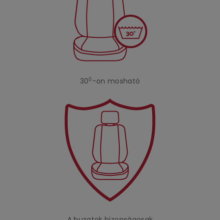
0
30
-on mosható
A huzatok bizonságosak