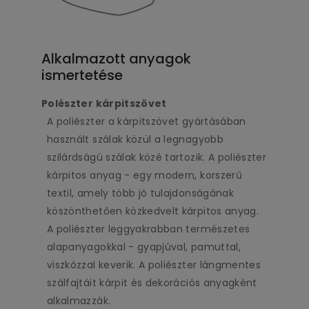
Alkalmazott anyagok
ismertetése
Polészter kárpitszövet
A poliészter a kárpitszövet gyártásában
használt szálak közül a legnagyobb
szilárdságú szálak közé tartozik. A poliészter
kárpitos anyag - egy modern, korszerű
textil, amely több jó tulajdonságának
köszönthetően közkedvelt kárpitos anyag.
A poliészter leggyakrabban természetes
alapanyagokkal - gyapjúval, pamuttal,
viszkózzal keverik. A poliészter lángmentes
szálfajtáit kárpit és dekorációs anyagként
alkalmazzák.