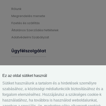
Rólunk
Megrendelés menete
Fizetés és szállítás
Általános Szerződési feltételek
Adatvédelmi Szabályzat
Ügyfélszolgálat
Gyártási információk
Üléshuzat felrakás
Ez az oldal sütiket használ
Gyakran ismételt kérdések
Sütiket használunk a tartalom és a hirdetések személyre
Elérhetőségek
szabásához, a közösségi médiafunkciók biztosításához és a
forgalom elemzéséhez. Hozzájárulsz a szükséges cookie-k
Kapcsolatfelvétel
használatához, ha továbbra is használod weboldalunkat,
azonban a speciális, ún. marketing célra alkamzott cookiek-