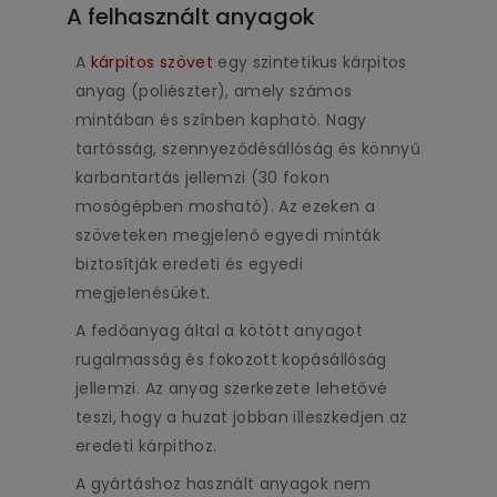
A felhasznált anyagok
A
kárpitos szövet
egy szintetikus kárpitos
anyag (poliészter), amely számos
mintában és színben kapható. Nagy
tartósság, szennyeződésállóság és könnyű
karbantartás jellemzi (30 fokon
mosógépben mosható). Az ezeken a
szöveteken megjelenő egyedi minták
biztosítják eredeti és egyedi
megjelenésüket.
A fedőanyag által a kötött anyagot
rugalmasság és fokozott kopásállóság
jellemzi. Az anyag szerkezete lehetővé
teszi, hogy a huzat jobban illeszkedjen az
eredeti kárpithoz.
A gyártáshoz használt anyagok nem