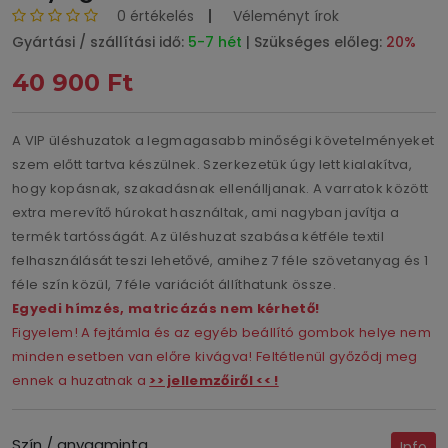
0 értékelés
Véleményt írok
Gyártási / szállítási idő:
5-7 hét
| Szükséges előleg:
20%
40 900 Ft
A VIP üléshuzatok a legmagasabb minőségi követelményeket
szem előtt tartva készülnek. Szerkezetük úgy lett kialakítva,
hogy kopásnak, szakadásnak ellenálljanak. A varratok között
extra merevítő húrokat használtak, ami nagyban javítja a
termék tartósságát. Az üléshuzat szabása kétféle textil
felhasználását teszi lehetővé, amihez 7 féle szövetanyag és 1
féle szín közül, 7 féle variációt állíthatunk össze.
Egyedi hímzés, matricázás nem kérhető!
Figyelem! A fejtámla és az egyéb beállító gombok helye nem
minden esetben van előre kivágva! Feltétlenül győződj meg
ennek a huzatnak a
>> jellemzőiről << !
Szín / anyagminta
Info