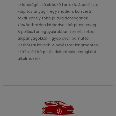
szilárdságú szálak közé tartozik. A poliészter
kárpitos anyag - egy modern, korszerű
textil, amely több jó tulajdonságának
köszönthetően közkedvelt kárpitos anyag.
A poliészter leggyakrabban természetes
alapanyagokkal - gyapjúval, pamuttal,
viszkózzal keverik. A poliészter lángmentes
szálfajtáit kárpit és dekorációs anyagként
alkalmazzák.