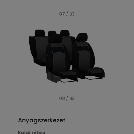
07 / B3
08 / B3
Anyagszerkezet
Külső réteg