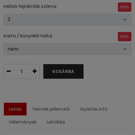
Hátsó fejtámlák száma
Info
Karfa / könyöklő hátul
Info
KOSÁRBA
Leírás
Termék jellemzői
Gyártás infó
Vélemények
Letöltés