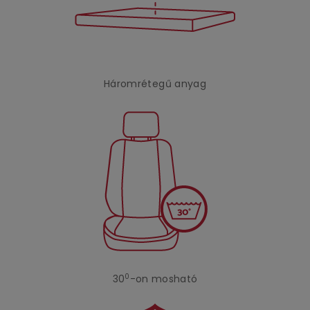
Háromrétegű anyag
0
30
-on mosható