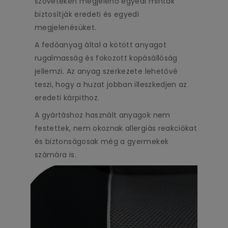
szöveteken megjelenő egyedi minták
biztosítják eredeti és egyedi
megjelenésüket.
A fedőanyag által a kötött anyagot
rugalmasság és fokozott kopásállóság
jellemzi. Az anyag szerkezete lehetővé
teszi, hogy a huzat jobban illeszkedjen az
eredeti kárpithoz.
A gyártáshoz használt anyagok nem
festettek, nem okoznak allergiás reakciókat
és biztonságosak még a gyermekek
számára is.