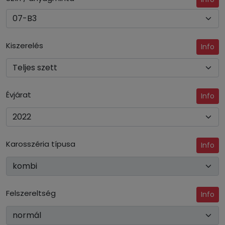
Kiszerelés
Info
Évjárat
Info
Karosszéria típusa
Info
Felszereltség
Info