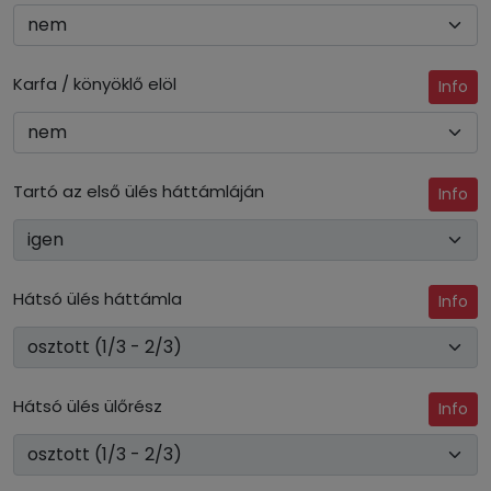
Karfa / könyöklő elöl
Info
Tartó az első ülés háttámláján
Info
Hátsó ülés háttámla
Info
Hátsó ülés ülőrész
Info