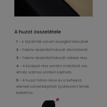
A huzat összetétele
1
- A fejtámlák szövet anyagból készültek
2
- Fekete ökobőrből készült diszítőbetét.
3
- Fekete ökobőrből készült oldalsó rész.
4
- A középső rész szintén műbőrből van,
amely számos színben kapható.
5
- A huzat hátsó része és a befejező
elemek szövetkárpitból (poliészter) lettek
kialakítva.