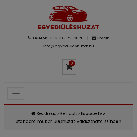
Telefon: +36 70 623-0828
|
Email:
info@egyediuleshuzat.hu
0
Kezdőlap
Renault
Espace IV
Standard műbőr üléshuzat választható színben