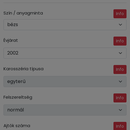
Szín / anyagminta
Info
Évjárat
Info
Karosszéria típusa
Info
Felszereltség
Info
Ajtók száma
Info