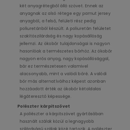
két anyagrétegből álló szövet. Ennek az
anyagnak az alsó rétege egy pamut jersey
anyagból, a felső, felületi rész pedig
poliuretánból készült. A poliuretán felületet
szakítószilárdság és nagy kopásállóság
jellemzi. Az ökobőr tulajdonságai is nagyon
hasonlóak a természetes bőrhöz. Az ökobőr
nagyon erős anyag, nagy kopásállósággal,
bár ez természetesen valamivel
alacsonyabb, mint a valódi bőré. A valódi
bőr más alternatíváihoz képest azonban
hozzáadott érték az ökobőr kétoldalas
légáteresztő képessége.
Polészter kárpitszövet
A poliészter a kárpitszövet gyártásában
használt szálak közül a legnagyobb
szilárdságú szálak közé tartozik. A poliészter