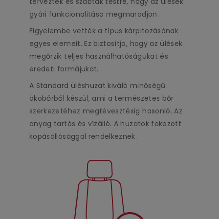
tervezték és szabták testre, hogy az ülések
gyári funkcionalitása megmaradjon.
Figyelembe vették a típus kárpitozásának
egyes elemeit. Ez biztosítja, hogy az ülések
megőrzik teljes használhatóságukat és
eredeti formájukat.
A Standard üléshuzat kiváló minőségű
ökobőrből készül, ami a természetes bőr
szerkezetéhez megtévesztésig hasonló. Az
anyag tartós és vízálló. A huzatok fokozott
kopásállósággal rendelkeznek.