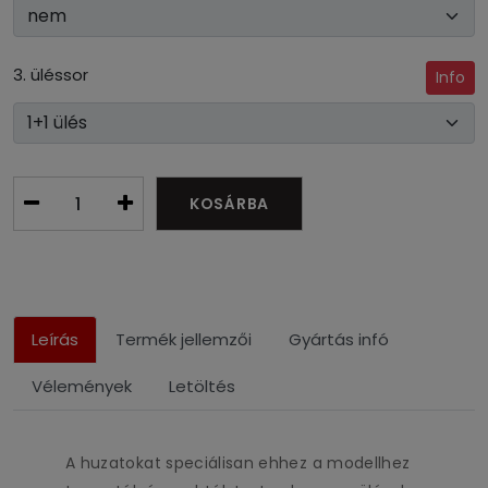
3. üléssor
Info
KOSÁRBA
Leírás
Termék jellemzői
Gyártás infó
Vélemények
Letöltés
A huzatokat speciálisan ehhez a modellhez