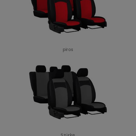
piros
Szürke