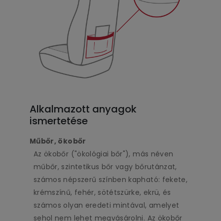
Alkalmazott anyagok
ismertetése
Műbőr, ökobőr
Az ökobőr ("ökológiai bőr"), más néven
műbőr, szintetikus bőr vagy bőrutánzat,
számos népszerű színben kapható: fekete,
krémszínű, fehér, sötétszürke, ekrü, és
számos olyan eredeti mintával, amelyet
sehol nem lehet megvásárolni. Az ökobőr