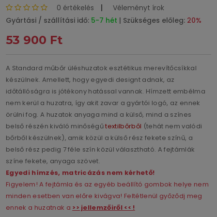
0 értékelés
Véleményt írok
Gyártási / szállítási idő:
5-7 hét
| Szükséges előleg:
20%
53 900 Ft
A Standard műbőr üléshuzatok esztétikus merevítőcsíkkal
készülnek. Amellett, hogy egyedi designt adnak, az
időtállóságra is jótékony hatással vannak. Hímzett embélma
nem kerül a huzatra, így akit zavar a gyártói logó, az ennek
örülni fog. A huzatok anyaga mind a külső, mind a színes
belső részén kiváló minőségű
textilbőrből
(tehát nem valódi
bőrből készülnek), amik közül a külső rész fekete színű, a
belső rész pedig 7 féle szín közül választható. A fejtámlák
színe fekete, anyaga szövet.
Egyedi hímzés, matricázás nem kérhető!
Figyelem! A fejtámla és az egyéb beállító gombok helye nem
minden esetben van előre kivágva! Feltétlenül győződj meg
ennek a huzatnak a
>> jellemzőiről << !