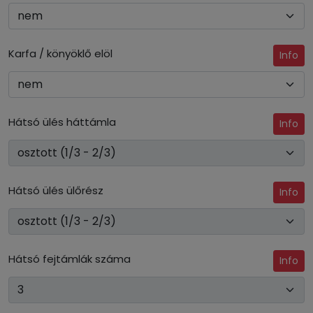
Karfa / könyöklő elöl
Info
Hátsó ülés háttámla
Info
Hátsó ülés ülőrész
Info
Hátsó fejtámlák száma
Info