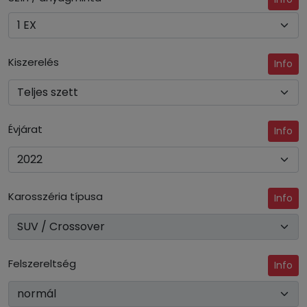
Kiszerelés
Info
Évjárat
Info
Karosszéria típusa
Info
Felszereltség
Info