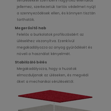
sérülésekkel szembeni nagyfokú ellenállás
jellemez, szerkezetük tartós védelmet nyújt
a szennyeződések ellen, és könnyen tisztán
tarthatók.
Megerősítő hab
Felelős a burkolatok profilozásáért az
ülésekhez viszonyítva. Ezenkívül
megakadályozza az anyag gyűrődését és
növeli a használat kényelmét.
Stabilizáló bélés
Megakadályozza, hogy a huzatok
elmozduljanak az üléseken, és megvédi
őket a mechanikai sérülésektől.