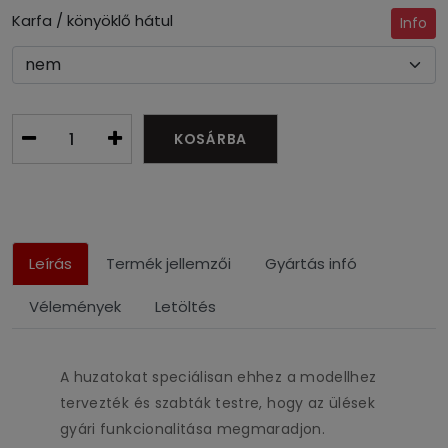
Karfa / könyöklő hátul
Info
KOSÁRBA
Leírás
Termék jellemzői
Gyártás infó
Vélemények
Letöltés
A huzatokat speciálisan ehhez a modellhez
tervezték és szabták testre, hogy az ülések
gyári funkcionalitása megmaradjon.