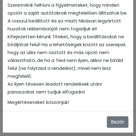
Szeretnénk felhívni a figyelmeteket, hogy minden
opciót a saját autótoknak megfelelően állítsátok be.
A rosszul beállított és ez miatt hibásan legyártott
huzatok reklamációját nem fogadjuk el!
Kifejezetten kérünk Titeket, hogy a beállításokat ne
bíráljátok felül! Ha a lehetőségek között az szerepel,
hogy az ülés nem osztott és más opció nem
02 / EX
választható, de ha a Tied nem ilyen, akkor ne bíráld
felül (ne folytasd a rendelést), mivel nem lesz
megfelelő.
Az ilyen tévesen leadott rendelések utáni
panaszokat nem tudjuk elfogadni!
Megértéseteket köszönjük!
Bezár