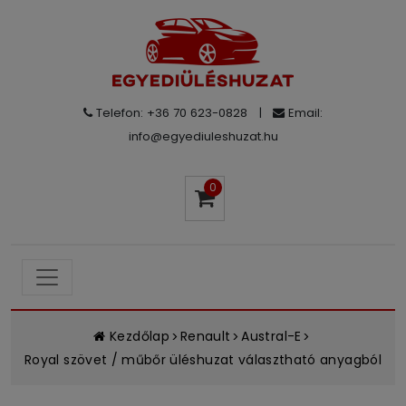
Telefon: +36 70 623-0828
|
Email:
info@egyediuleshuzat.hu
0
Kezdőlap
Renault
Austral-E
Royal szövet / műbőr üléshuzat választható anyagból