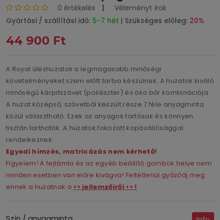
0 értékelés
Véleményt írok
Gyártási / szállítási idő:
5-7 hét
| Szükséges előleg:
20%
44 900 Ft
A Royal üléshuzatok a legmagasabb minőségi
követelményeket szem előtt tartva készülnek. A huzatok kiváló
minőségű kárpitszövet (poliészter) és öko bőr kombinációja.
A huzat középső, szövetből készült része 7 féle anyagminta
közül választható. Ezek az anyagok tartósak és könnyen
tisztán tarthatók. A huzatok fokozott kopásállósággal
rendelkeznek.
Egyedi hímzés, matricázás nem kérhető!
Figyelem! A fejtámla és az egyéb beállító gombok helye nem
minden esetben van előre kivágva! Feltétlenül győződj meg
ennek a huzatnak a
>> jellemzőiről << !
Szín / anyagminta
Info