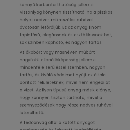
könnyű karbantarthatóság jellemzi.
Viszonlyag könynen tisztítható, ha a piszkos
helyet nedves mikroszálas ruhával
óvatosan letöröljük. Ez az anyag finom
tapintású, elegánsnak és esztétikusnak hat,
sok színben kapható, és nagyon tartós.
Az ökobőrt vagy másnéven műbőrt
nagyfokú ellenállóképesség jellemzi
mindenféle sérüléssel szemben, nagyon
tartós, és kiváló védelmet nyújt az általa
borított felületeknek, mivel nem engedi át
a vizet. Az ilyen típusú anyag másik előnye,
hogy könnyen tisztán tartható, mivel a
szennyeződések nagy része nedves ruhával
letörölhető.
A fedőanyag által a kötött anyagot
rugalmasság és fokozott kopásállóság