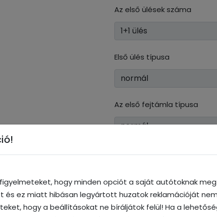
Az első ülések száma
Első ülés típusa
Az első fejtámla típusa
ió!
Zseb (+2 500 Ft)
a figyelmeteket, hogy minden opciót a saját autótoknak megf
ott és ez miatt hibásan legyártott huzatok reklamációját nem
Karfa / könyöklő elöl
iteket, hogy a beállításokat ne bíráljátok felül! Ha a lehetős