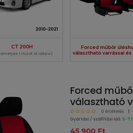
2010-2021
CT 200H
Forced műbőr üléshu
választható varrással és 
zemélyes | Huzat öt ülésre)
Forced műbőr
választható v
0 értékelés
Gyártási / szállítási idő:
5-7 
45 900 Ft