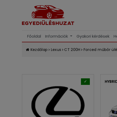
Főoldal
Információk
Gyakori kérdések
H
Kezdőlap
Lexus
CT 200H
Forced műbőr ülés
✓
HYBRI