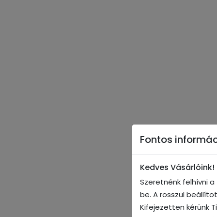
Fontos informác
Kedves Vásárlóink!
Szeretnénk felhívni 
be. A rosszul beállít
Kifejezetten kérünk T