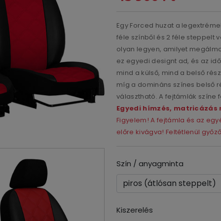
Egy Forced huzat a legextréme
féle színből és 2 féle steppel
olyan legyen, amilyet megálmod
ez egyedi designt ad, és az id
mind a külső, mind a belső rész
míg a domináns színes belső r
választható. A fejtámlák színe 
Egyedi hímzés, matricázás 
Figyelem! A fejtámla és az e
előre kivágva! Feltétlenül győ
Szín / anyagminta
Kiszerelés