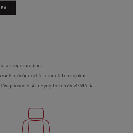
RBA
litása megmaradjon.
asználhatóságukat és eredeti formájukat.
sig hasonló. Az anyag tartós és vízálló. A