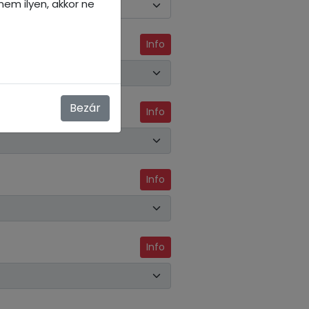
em ilyen, akkor ne
Info
Bezár
Info
Info
Info