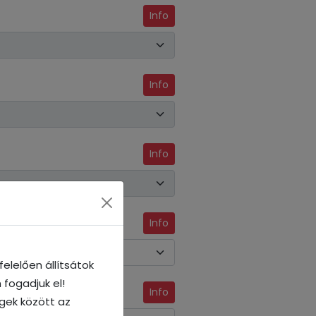
Info
Info
Info
Info
elelően állítsátok
 fogadjuk el!
Info
égek között az