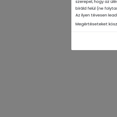
szerepel, hogy az ül
bíráld felül (ne foly
Az ilyen tévesen lea
Megértéseteket kösz