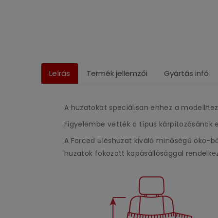
Leírás
Termék jellemzői
Gyártás infó
A huzatokat speciálisan ehhez a modellhez
Figyelembe vették a típus kárpitozásának e
A Forced üléshuzat kiváló minőségű öko-bőr
huzatok fokozott kopásállósággal rendelke