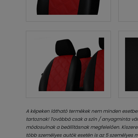
A képeken látható termékek nem minden esetben
tartoznak! Továbbá csak a szín / anyagminta vál
módosulnak a beállításnak megfelelően. Kiszerel
több személyes autók esetén is az 5 személyes m