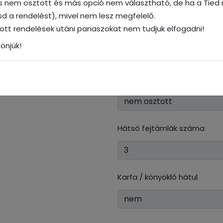
és nem osztott és más opció nem választható, de ha a Tied n
tasd a rendelést), mivel nem lesz megfelelő.
dott rendelések utáni panaszokat nem tudjuk elfogadni!
Hátsó ülés háttámla
önjük!
Hátsó ülés ülőrész
Hátsó fejtámlák száma
Karfa / könyöklő hátul