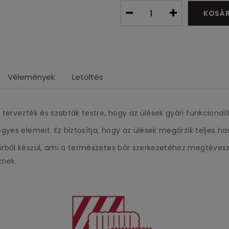
KOSÁ
Vélemények
Letöltés
 tervezték és szabták testre, hogy az ülések gyári funkciona
gyes elemeit. Ez biztosítja, hogy az ülések megőrzik teljes h
ből készül, ami a természetes bőr szerkezetéhez megtéveszté
znek.