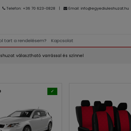
Telefon: +36 70 623-0828
|
Email:
info@egyediuleshuzat.hu
ol tart a rendelésem?
Kapcsolat
huzat választható varrással és színnel
D
✓