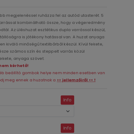
bb megjelenéssel ruházza fel az autód utasterét. 5
t varrással kombinálható össze, hogy a végeredmény
tál. Az üléshuzat esztétikus dupla varrással készül,
őtállóságra is jótékony hatással van. A huzat anyaga
en kiváló minőségű textilbőrből készül. Kívül fekete,
észe számos szín és steppelt varrás közül
fekete, anyaga szövet.
nem kérhető!
gyéb beállító gombok helye nem minden esetben van
ződj meg ennek a huzatnak a
>> jellemzőiről << !
Info
Info