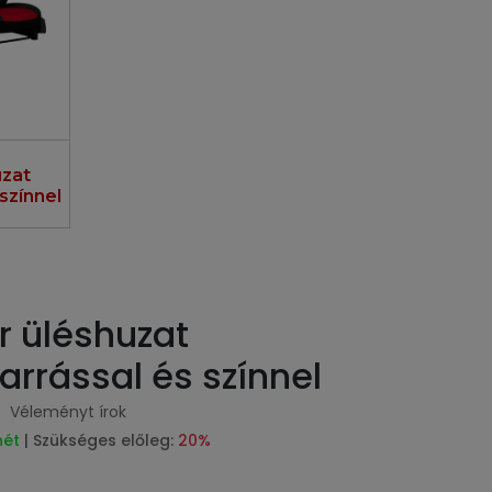
zat
színnel
 üléshuzat
arrással és színnel
Véleményt írok
hét
| Szükséges előleg:
20%