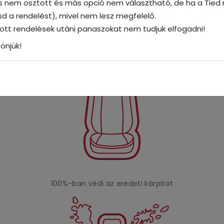
és nem osztott és más opció nem választható, de ha a Tied n
gyes elemeit. Ez biztosítja, hogy az ülések megőrzik teljes h
tasd a rendelést), mivel nem lesz megfelelő.
őrből készül, ami a természetes bőr szerkezetéhez megtéveszt
dott rendelések utáni panaszokat nem tudjuk elfogadni!
keznek.
önjük!
100%-ban védi az eredeti kárpitot