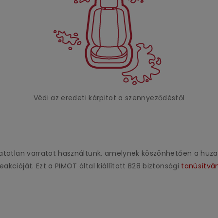
Védi az eredeti kárpitot a szennyeződéstől
áthatatlan varratot használtunk, amelynek köszönhetően a h
akcióját. Ezt a PIMOT által kiállított B28 biztonsági
tanúsítvá