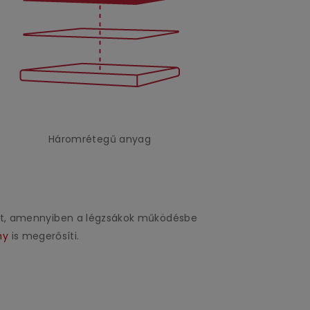
Háromrétegű anyag
uzat, amennyiben a légzsákok működésbe
ny
is megerősíti.