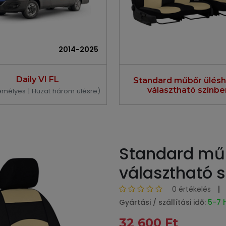
2014-2025
Daily VI FL
Standard műbőr ülésh
választható színbe
emélyes | Huzat három ülésre)
Standard műb
választható 
0 értékelés
Gyártási / szállítási idő:
5-7 
32 600 Ft