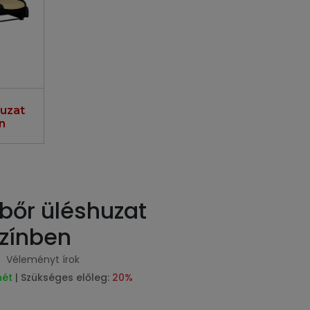
uzat
n
őr üléshuzat
színben
Véleményt írok
hét
| Szükséges előleg:
20%