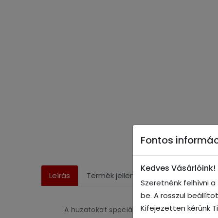
Fontos informác
Kedves Vásárlóink!
Leírás
Termék jellemzői
Gyártás infó
Szeretnénk felhívni 
be. A rosszul beállít
Kifejezetten kérünk T
A huzatokat speciálisan ehhez a modellhez