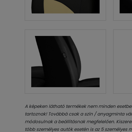
A képeken látható termékek nem minden esetben
tartoznak! Továbbá csak a szín / anyagminta vál
módosulnak a beállításnak megfelelően. Kiszerel
több személyes autók esetén is az 5 személyes m