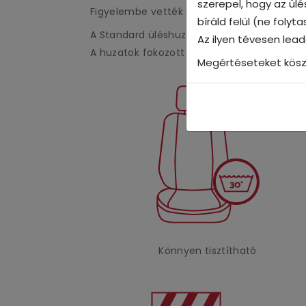
szerepel, hogy az ül
Figyelembe vették a típus kárpitozásának e
bíráld felül (ne foly
A Standard üléshuzat kiváló minőségű ökob
Az ilyen tévesen lea
A huzatok fokozott kopásállósággal rendel
Megértéseteket kösz
Könnyen tisztítható