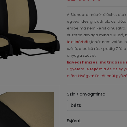
A Standard műbőr üléshuzatok e
egyedi designt adnak, az időtá
embélma nem kerül a huzatra, íg
huzatok anyaga mind a külső, 
textilbőrből
(tehát nem valódi bő
színű, a belső rész pedig 7 féle
anyaga szövet.
Egyedi hímzés, matricázás 
Figyelem! A fejtámla és az e
előre kivágva! Feltétlenül győ
Szín / anyagminta
Évjárat