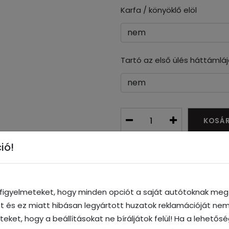
Karfa / könyöklő elöl
Tartó az első ülés háttámlá
KOSÁ
ió!
Vélemények
Letöltés
a figyelmeteket, hogy minden opciót a saját autótoknak megf
ott és ez miatt hibásan legyártott huzatok reklamációját nem
iteket, hogy a beállításokat ne bíráljátok felül! Ha a lehetős
 tervezték és szabták testre, hogy az ülések gyári funkciona