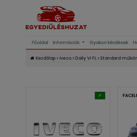
Főoldal
Információk
Gyakori kérdések
H
Kezdőlap
Iveco
Daily VI FL
Standard műbőr 
✓
FACEL