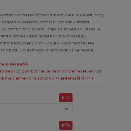
sztétikus merevítőcsíkkal készülnek. Amellett, hogy
llóságra is jótékony hatással vannak. Hímzett
y akit zavar a gyártói logó, az ennek örülni fog. A
mind a színes belső részén kiváló minőségű
rből készülnek), amik közül a külső rész fekete
 szín közül választható. A fejtámlák színe fekete,
nem kérhető!
gyéb beállító gombok helye nem minden esetben van
ződj meg ennek a huzatnak a
>> jellemzőiről << !
Info
Info