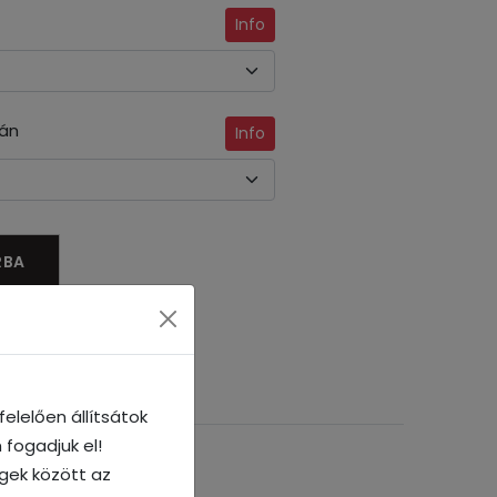
Info
ján
Info
RBA
elelően állítsátok
 fogadjuk el!
égek között az
litása megmaradjon.