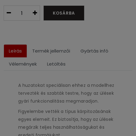
KOSÁRBA
Leírás
Termék jellemzői
Gyártás infó
Vélemények
Letöltés
A huzatokat speciálisan ehhez a modellhez
tervezték és szabták testre, hogy az ülések
gyári funkcionalitása megmaradjon.
Figyelembe vették a típus kárpitozásának
egyes elemeit. Ez biztosítja, hogy az ülések
megőrzik teljes használhatóságukat és
eredeti formájukat.