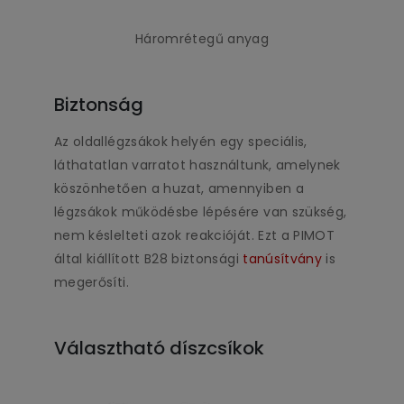
Háromrétegű anyag
Biztonság
Az oldallégzsákok helyén egy speciális,
láthatatlan varratot használtunk, amelynek
köszönhetően a huzat, amennyiben a
légzsákok működésbe lépésére van szükség,
nem késlelteti azok reakcióját. Ezt a PIMOT
által kiállított B28 biztonsági
tanúsítvány
is
megerősíti.
Választható díszcsíkok