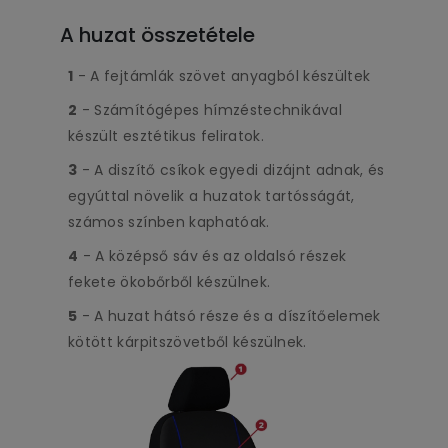
A huzat összetétele
1
- A fejtámlák szövet anyagból készültek
2
- Számítógépes hímzéstechnikával
készült esztétikus feliratok.
3
- A diszítő csíkok egyedi dizájnt adnak, és
egyúttal növelik a huzatok tartósságát,
számos színben kaphatóak.
4
- A középső sáv és az oldalsó részek
fekete ökobőrből készülnek.
5
- A huzat hátsó része és a díszítőelemek
kötött kárpitszövetből készülnek.