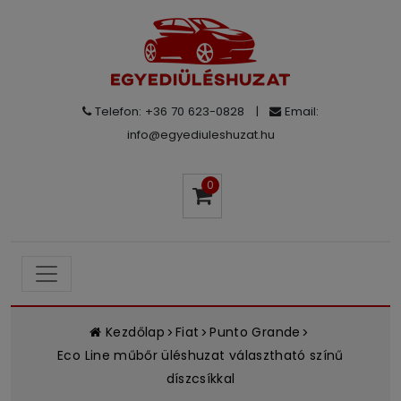
Telefon: +36 70 623-0828
|
Email:
info@egyediuleshuzat.hu
0
Kezdőlap
Fiat
Punto Grande
Eco Line műbőr üléshuzat választható színű
díszcsíkkal