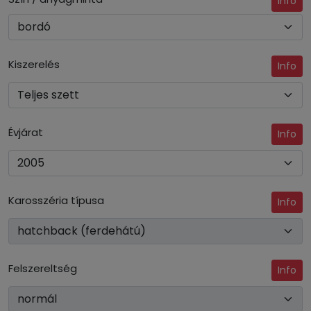
Info
Kiszerelés
Info
Évjárat
Info
Karosszéria típusa
Info
Felszereltség
Info