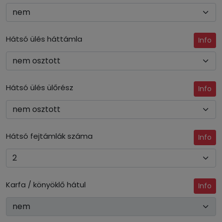
Hátsó ülés háttámla
Info
Hátsó ülés ülőrész
Info
Hátsó fejtámlák száma
Info
Karfa / könyöklő hátul
Info