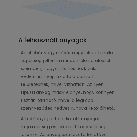
A felhasznált anyagok
Az ökobőr vagy műbőr nagyfokú ellenálló
képesség jellemzi mindenféle sérüléssel
szemben, nagyon tartós, és kiváló
védelmet nyújt az általa borított
felületeknek, mivel vízhatlan. Az ilyen
típusú anyag másik előnye, hogy könnyen
tisztán tartható, mivel a legtöbb
szennyeződés nedves ruhával letörölhető.
A fedőanyag által a kötött anyagot
rugalmasság és fokozott kopásállóság
jellemzi. Az anyag szerkezete lehetővé