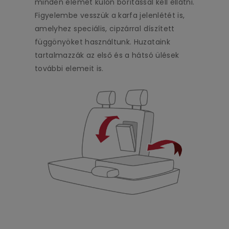
minden elemet külön borítással kell ellátni.
Figyelembe vesszük a karfa jelenlétét is,
amelyhez speciális, cipzárral díszített
függönyöket használtunk. Huzataink
tartalmazzák az első és a hátsó ülések
további elemeit is.