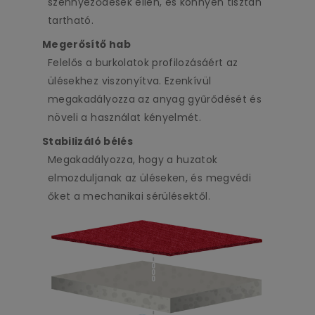
szennyeződések ellen, és könnyen tisztán
tartható.
Megerősítő hab
Felelős a burkolatok profilozásáért az
ülésekhez viszonyítva. Ezenkívül
megakadályozza az anyag gyűrődését és
növeli a használat kényelmét.
Stabilizáló bélés
Megakadályozza, hogy a huzatok
elmozduljanak az üléseken, és megvédi
őket a mechanikai sérülésektől.