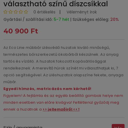
választható színű díszcsíkkal
0 értékelés
Véleményt írok
Gyártási / szállítási idő:
5-7 hét
| Szükséges előleg:
20%
40 900 Ft
Az Eco Line műbbőr ülésvédő huzatok kiváló minőségű,
természetes bőrszerkezetű ökobőrből készülnek. Az anyag
tartós és vízálló. A huzatok fokozott kopásállósággal
rendelkeznek. A merevítő húrok színét mi választhatjuk ki, 7
opció segítségével. Az üléshuzatok alapszíne fekete, anyaga
műbőr.
Egyedi hímzés, matricázás nem kérhető!
Figyelem! A fejtámla és az egyéb beállító gombok helye nem
minden esetben van előre kivágva! Feltétlenül győződj meg
ennek a huzatnak a
>> jellemzőiről << !
Szín / anyagminta