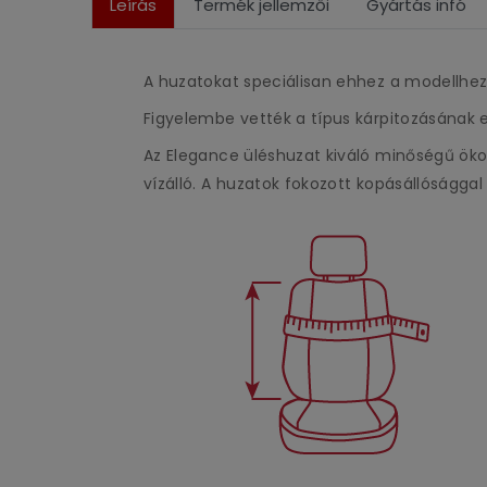
Leírás
Termék jellemzői
Gyártás infó
A huzatokat speciálisan ehhez a modellhez
Figyelembe vették a típus kárpitozásának e
Az Elegance üléshuzat kiváló minőségű öko
vízálló. A huzatok fokozott kopásállósággal