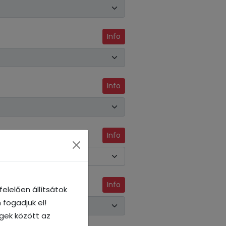
Info
Info
Info
Info
elelően állítsátok
 fogadjuk el!
égek között az