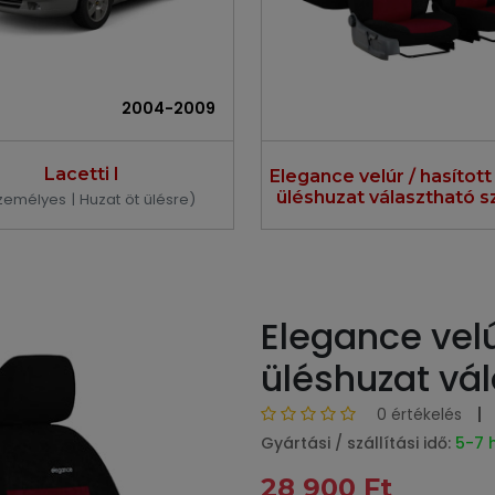
2004-2009
Lacetti I
Elegance velúr / hasítot
üléshuzat választható s
zemélyes | Huzat öt ülésre)
Elegance velú
üléshuzat vá
0 értékelés
Gyártási / szállítási idő:
5-7 
28 900 Ft