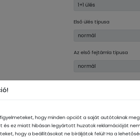
Első ülés típusa
Az első fejtámla típusa
Zseb (+2 500 Ft)
ió!
Hátsó ülés háttámla
a figyelmeteket, hogy minden opciót a saját autótoknak megf
ott és ez miatt hibásan legyártott huzatok reklamációját nem
iteket, hogy a beállításokat ne bíráljátok felül! Ha a lehetős