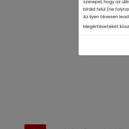
szerepel, hogy az ül
bíráld felül (ne foly
Az ilyen tévesen lea
Megértéseteket kösz