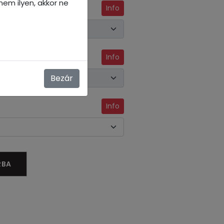
em ilyen, akkor ne
Info
Info
Bezár
Info
RBA