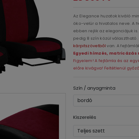
Az Elegance huzatok kiváló m
öko-velúr a hivatalos neve. A 
ebben rejlik az eleganciájuk is
pedig 8 szín közül választható. 
kárpitszövetből
van. A fejtámlá
Egyedi hímzés, matricázás 
Figyelem! A fejtámla és az e
előre kivágva! Feltétlenül győ
Szín / anyagminta
Kiszerelés