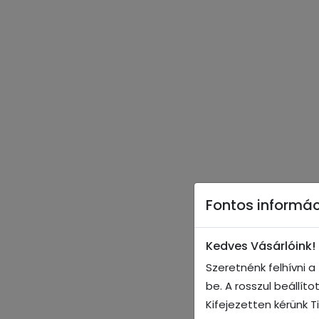
Fontos informác
Kedves Vásárlóink!
Szeretnénk felhívni 
be. A rosszul beállít
Kifejezetten kérünk T