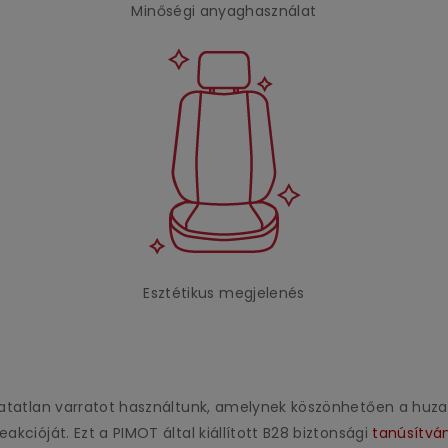
Minőségi anyaghasználat
Esztétikus megjelenés
áthatatlan varratot használtunk, amelynek köszönhetően a h
akcióját. Ezt a PIMOT által kiállított B28 biztonsági
tanúsítvá