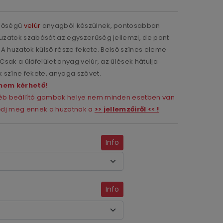
inőségű
velúr
anyagból készülnek, pontosabban
huzatok szabását az egyszerűség jellemzi, de pont
. A huzatok külső része fekete. Belső színes eleme
Csak a ülőfelület anyag velúr, az ülések hátulja
k színe fekete, anyaga szövet.
nem kérhető!
gyéb beállító gombok helye nem minden esetben van
ződj meg ennek a huzatnak a
>> jellemzőiről << !
Info
Info