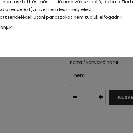
és nem osztott és más opció nem választható, de ha a Tied n
Hátsó ülés ülőrész
tasd a rendelést), mivel nem lesz megfelelő.
dott rendelések utáni panaszokat nem tudjuk elfogadni!
önjük!
Hátsó fejtámlák száma
Karfa / könyöklő hátul
KOSÁ