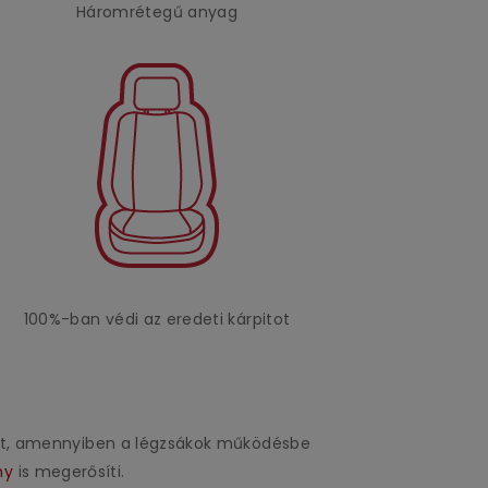
Háromrétegű anyag
100%-ban védi az eredeti kárpitot
uzat, amennyiben a légzsákok működésbe
ny
is megerősíti.