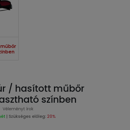
t műbőr
zínben
r / hasított műbőr
lasztható színben
Véleményt írok
hét
| Szükséges előleg:
20%