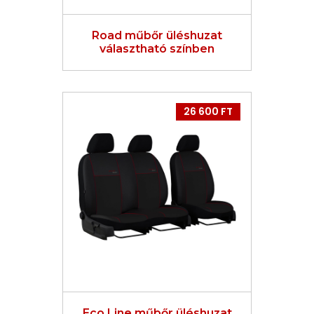
Road műbőr üléshuzat
választható színben
26 600 FT
Eco Line műbőr üléshuzat