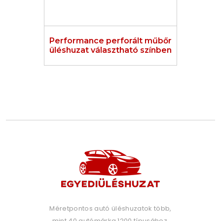
Performance perforált műbőr
üléshuzat választható színben
Méretpontos autó üléshuzatok több,
mint 40 autómárka 1200 típusához.