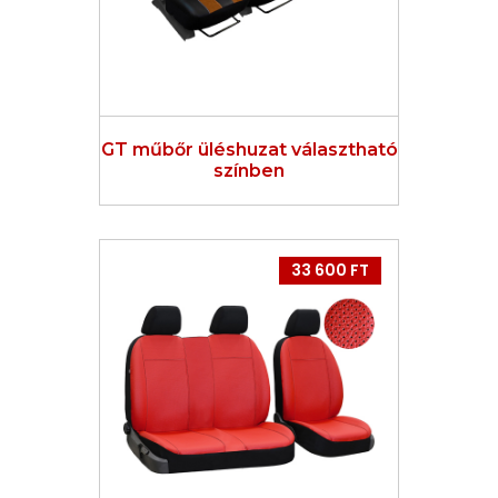
GT műbőr üléshuzat választható
színben
33 600 FT