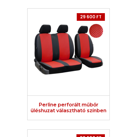
29 600 FT
Perline perforált műbőr
üléshuzat választható színben