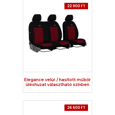
22 900 FT
Elegance velúr / hasított műbőr
üléshuzat választható színben
26 600 FT