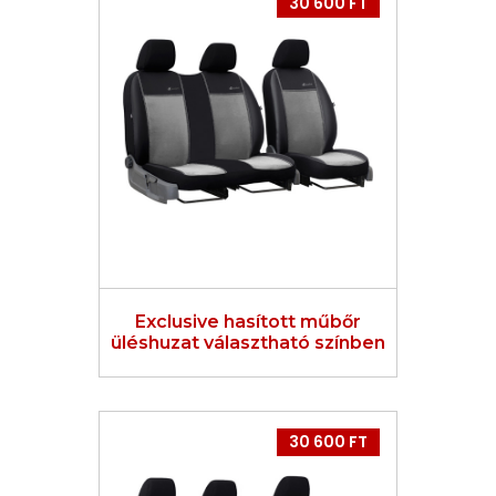
30 600 FT
Exclusive hasított műbőr
üléshuzat választható színben
30 600 FT