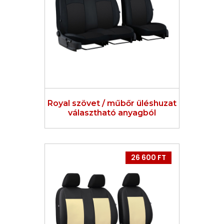
Royal szövet / műbőr üléshuzat
választható anyagból
26 600 FT