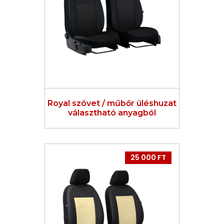
Royal szövet / műbőr üléshuzat
választható anyagból
25 000 FT