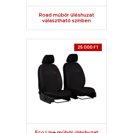
Road műbőr üléshuzat
választható színben
25 000 FT
Eco Line műbőr üléshuzat