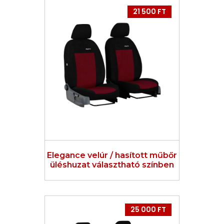
21 500 FT
Elegance velúr / hasított műbőr
üléshuzat választható színben
25 000 FT