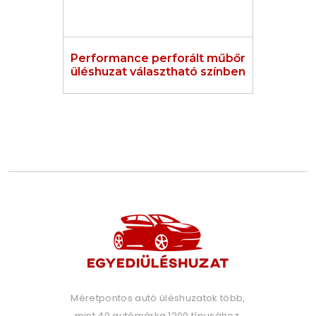
Performance perforált műbőr
üléshuzat választható színben
Méretpontos autó üléshuzatok több,
mint 40 autómárka 1200 típusához.