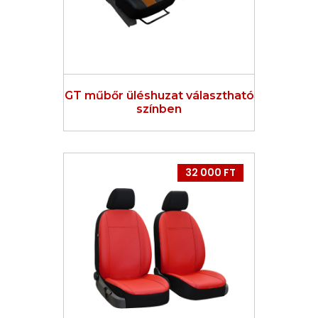
GT műbőr üléshuzat választható
színben
32 000 FT