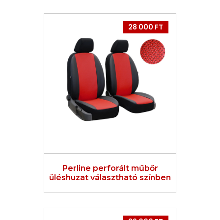
28 000 FT
Perline perforált műbőr
üléshuzat választható színben