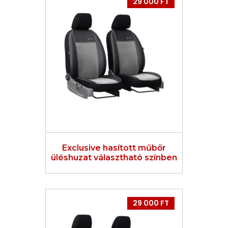
29 000 FT
Exclusive hasított műbőr
üléshuzat választható színben
29 000 FT