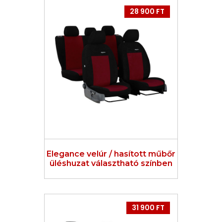
28 900 FT
Elegance velúr / hasított műbőr
üléshuzat választható színben
31 900 FT