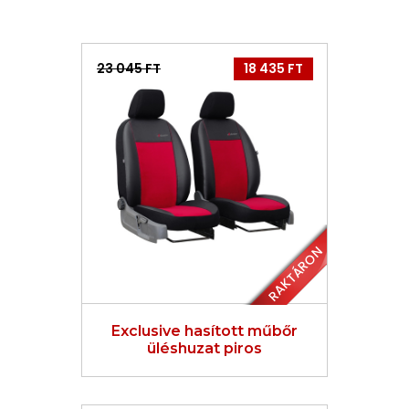
23 045 FT
18 435 FT
RAKTÁRON
Exclusive hasított műbőr
üléshuzat piros