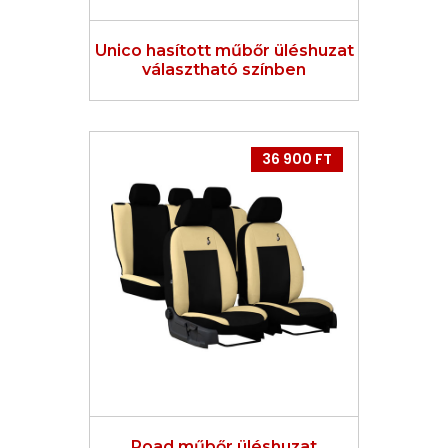
Unico hasított műbőr üléshuzat
választható színben
36 900 FT
Road műbőr üléshuzat