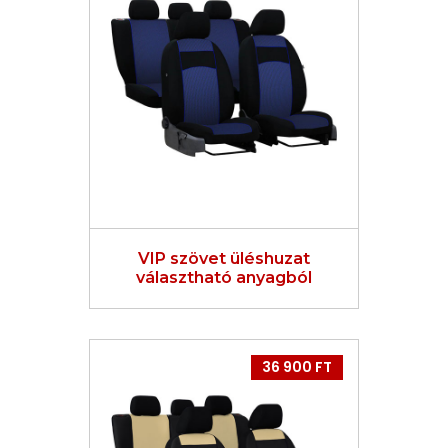
VIP szövet üléshuzat
választható anyagból
36 900 FT