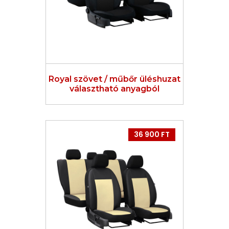
Royal szövet / műbőr üléshuzat
választható anyagból
36 900 FT