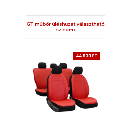
GT műbőr üléshuzat választható
színben
44 900 FT