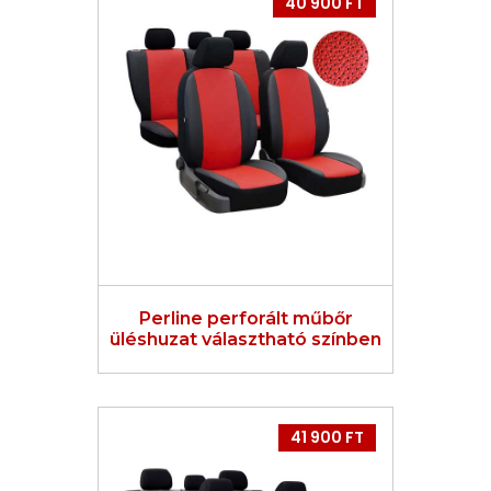
40 900 FT
Perline perforált műbőr
üléshuzat választható színben
41 900 FT