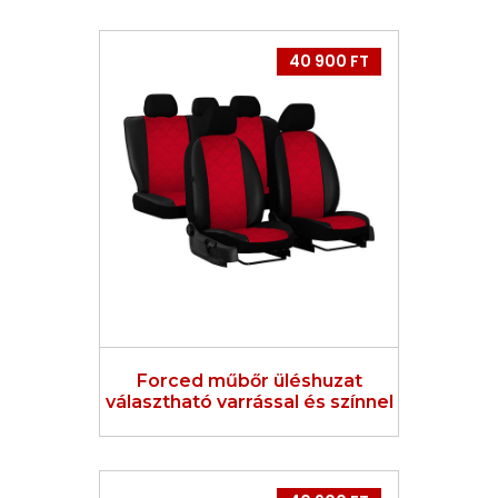
40 900 FT
Forced műbőr üléshuzat
választható varrással és színnel