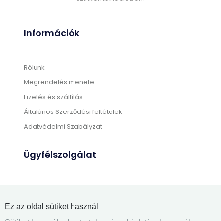
Információk
Rólunk
Megrendelés menete
Fizetés és szállítás
Általános Szerződési feltételek
Adatvédelmi Szabályzat
Ügyfélszolgálat
Gyártási információk
Üléshuzat felrakás
Ez az oldal sütiket használ
Gyakran ismételt kérdések