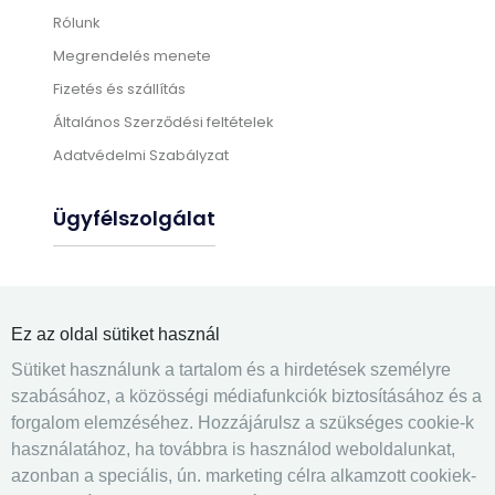
Rólunk
Megrendelés menete
Fizetés és szállítás
Általános Szerződési feltételek
Adatvédelmi Szabályzat
Ügyfélszolgálat
Gyártási információk
Üléshuzat felrakás
Ez az oldal sütiket használ
Gyakran ismételt kérdések
Sütiket használunk a tartalom és a hirdetések személyre
Elérhetőségek
szabásához, a közösségi médiafunkciók biztosításához és a
forgalom elemzéséhez. Hozzájárulsz a szükséges cookie-k
Kapcsolatfelvétel
használatához, ha továbbra is használod weboldalunkat,
azonban a speciális, ún. marketing célra alkamzott cookiek-