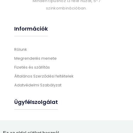
Minden típushoz 13 féle huzat, 5-7
szinkombinációban.
Információk
Rólunk
Megrendelés menete
Fizetés és szállítás
Általános Szerződési feltételek
Adatvédelmi Szabályzat
Ügyfélszolgálat
Gyártási információk
Üléshuzat felrakás